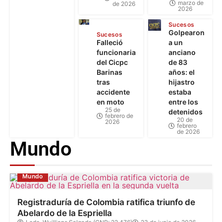
Sucesos
Golpearon
Sucesos
Falleció
a un
funcionaria
anciano
del Cicpc
de 83
Barinas
años: el
tras
hijastro
accidente
estaba
en moto
entre los
25 de
detenidos
febrero de
20 de
2026
febrero
de 2026
Mundo
Mundo
Registraduría de Colombia ratifica triunfo de
Abelardo de la Espriella
Lcdo. Wuillians Salgado (CNP: 22.476)
23 de junio de 2026
0