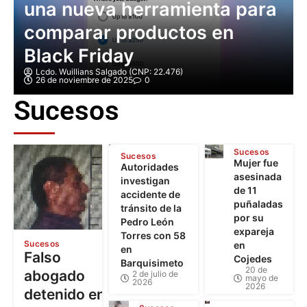
comparar productos en
Black Friday
Lcdo. Wuillians Salgado (CNP: 22.476)
26 de noviembre de 2025
0
Sucesos
Sucesos
Sucesos
Mujer fue
Autoridades
asesinada
investigan
de 11
accidente de
puñaladas
tránsito de la
por su
Pedro León
expareja
Torres con 58
Sucesos
en
en
Falso
Cojedes
Barquisimeto
20 de
abogado
2 de julio de
mayo de
2026
2026
detenido en
Sucesos
Barquisimeto:
Familiares
Sucesos