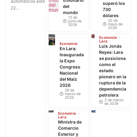
trillonario
automáticos este
superó los
del
22…
730
mundo
dólares
12 de
20 de
junio de
mayo de
2026
2026
Economía
Lara
Economía
Luis Jonás
En Lara:
Reyes: Lara
Inaugurada
se posiciona
la Expo
como el
Congreso
estado
Nacional
pionero en la
del Maíz
ruptura de la
2026
dependencia
26 de
marzo de
petrolera
2026
3 de marzo
de 2026
Economía
Lara
Ministra de
Comercio
Exterior y