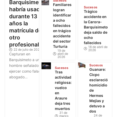
habría usado
logran
Trágico
identificar
durante 13
accidente en
a ocho
la Carora-
años la
fallecidos
Barquisimeto
matrícula de
en trágico
deja saldo de
accidente
otro
ocho
del sector
fallecidos
profesional
Turturia
18 de abril de
22 de julio de 2026
2026
19 de
abril de
Capturan en
2026
Barquisimeto a un
Sucesos
hombre señalado de
Sucesos
Guanare:
ejercer como falso
Tras
Cicpc
abogado…
actividad
esclareció
religiosa:
homicidio
vuelco
de
en
Hermes
Araure
Mejías y
deja tres
detuvo a
muertos
dos
31 de
24 de
marzo
marzo de
de 2026
2026