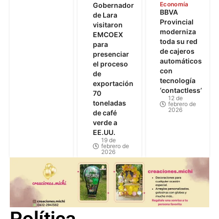
Economía
Gobernador
BBVA
de Lara
Provincial
visitaron
moderniza
EMCOEX
toda su red
para
de cajeros
presenciar
automáticos
el proceso
con
de
tecnología
exportación
‘contactless’
70
12 de
toneladas
febrero de
2026
de café
verde a
EE.UU.
19 de
febrero de
2026
Política