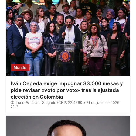
Mundo
Iván Cepeda exige impugnar 33.000 mesas y
pide revisar «voto por voto» tras la ajustada
elección en Colombia
Lcdo. Wuillians Salgado (CNP: 22.476)
21 de junio de 2026
0