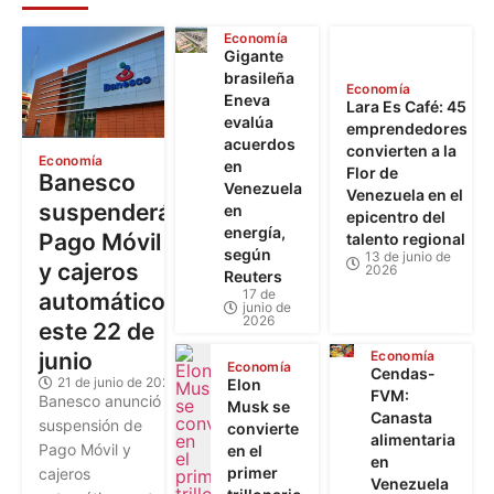
Economía
Gigante
brasileña
Economía
Eneva
Lara Es Café: 45
evalúa
emprendedores
acuerdos
convierten a la
Economía
en
Flor de
Banesco
Venezuela
Venezuela en el
suspenderá
en
epicentro del
energía,
Pago Móvil
talento regional
según
13 de junio de
y cajeros
2026
Reuters
17 de
automáticos
junio de
2026
este 22 de
junio
Economía
Economía
Cendas-
21 de junio de 2026
Elon
FVM:
Banesco anunció la
Musk se
Canasta
suspensión de
convierte
alimentaria
Pago Móvil y
en el
en
primer
cajeros
Venezuela