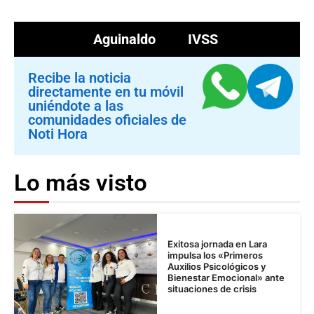
Aguinaldo
IVSS
Recibe la noticia
directamente en tu móvil
uniéndote a las
comunidades oficiales de
Noti Hora
Lo más visto
Exitosa jornada en Lara
impulsa los «Primeros
Auxilios Psicológicos y
Bienestar Emocional» ante
situaciones de crisis