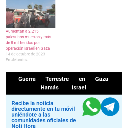
Aumentan a 2.215
palestinos muertos y más
de 8 mil heridos por
operación israelí en Gaza
14 de octubre de 2023
En «Mundo»
Guerra Terrestre en Gaza
Hamás
Israel
Recibe la noticia
directamente en tu móvil
uniéndote a las
comunidades oficiales de
Noti Hora