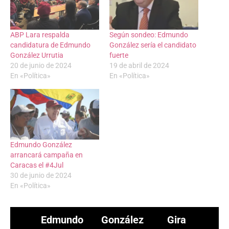
ABP Lara respalda
Según sondeo: Edmundo
candidatura de Edmundo
González sería el candidato
González Urrutia
fuerte
20 de junio de 2024
19 de abril de 2024
En «Política»
En «Política»
Edmundo González
arrancará campaña en
Caracas el #4Jul
30 de junio de 2024
En «Política»
Edmundo González
Gira