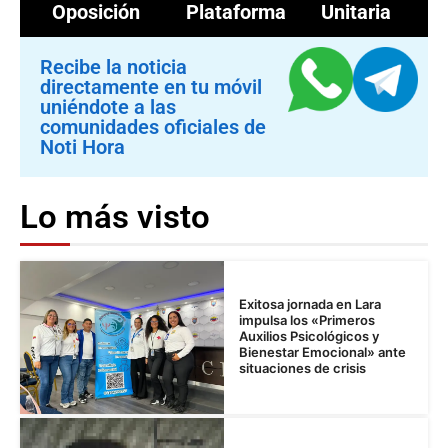
Oposición
Plataforma Unitaria
Recibe la noticia
directamente en tu móvil
uniéndote a las
comunidades oficiales de
Noti Hora
Lo más visto
Exitosa jornada en Lara
impulsa los «Primeros
Auxilios Psicológicos y
Bienestar Emocional» ante
situaciones de crisis