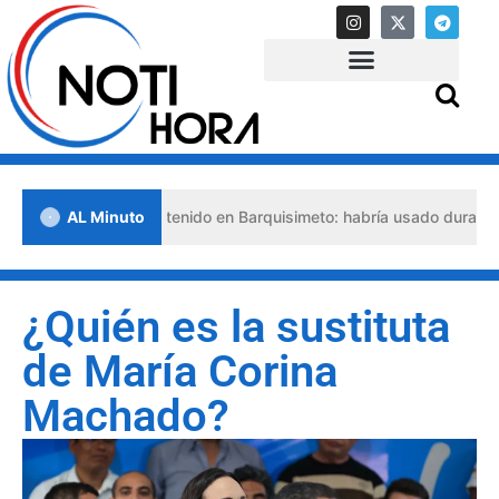
o abogado detenido en Barquisimeto: habría usado durante 13 años l
AL Minuto
¿Quién es la sustituta
de María Corina
Machado?