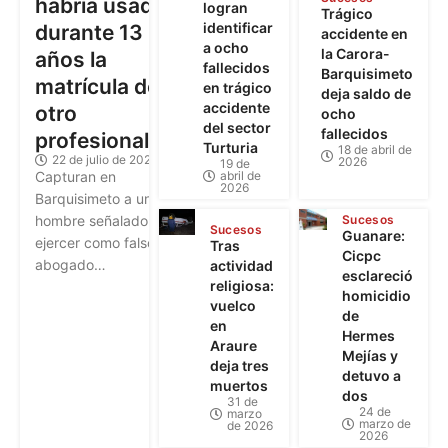
habría usado
logran
Trágico
identificar
durante 13
accidente en
a ocho
la Carora-
años la
fallecidos
Barquisimeto
matrícula de
en trágico
deja saldo de
accidente
otro
ocho
del sector
fallecidos
profesional
Turturia
18 de abril de
22 de julio de 2026
2026
19 de
abril de
Capturan en
2026
Barquisimeto a un
Sucesos
hombre señalado de
Sucesos
Guanare:
ejercer como falso
Tras
Cicpc
abogado…
actividad
esclareció
religiosa:
homicidio
vuelco
de
en
Hermes
Araure
Mejías y
deja tres
detuvo a
muertos
dos
31 de
24 de
marzo
marzo de
de 2026
2026