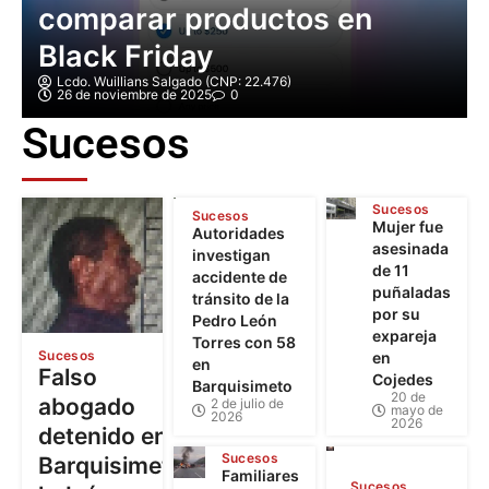
comparar productos en
Black Friday
Lcdo. Wuillians Salgado (CNP: 22.476)
26 de noviembre de 2025
0
Sucesos
Sucesos
Sucesos
Mujer fue
Autoridades
asesinada
investigan
de 11
accidente de
puñaladas
tránsito de la
por su
Pedro León
expareja
Torres con 58
Sucesos
en
en
Falso
Cojedes
Barquisimeto
20 de
abogado
2 de julio de
mayo de
2026
2026
detenido en
Sucesos
Barquisimeto:
Familiares
Sucesos