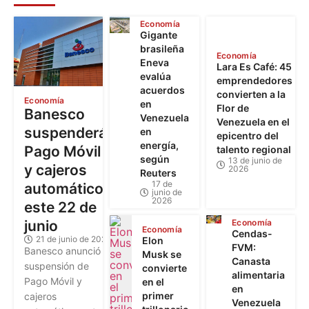
Economía
Gigante
brasileña
Economía
Eneva
Lara Es Café: 45
evalúa
emprendedores
acuerdos
convierten a la
Economía
en
Flor de
Banesco
Venezuela
Venezuela en el
suspenderá
en
epicentro del
energía,
Pago Móvil
talento regional
según
13 de junio de
y cajeros
2026
Reuters
17 de
automáticos
junio de
2026
este 22 de
junio
Economía
Economía
Cendas-
21 de junio de 2026
Elon
FVM:
Banesco anunció la
Musk se
Canasta
suspensión de
convierte
alimentaria
Pago Móvil y
en el
en
primer
cajeros
Venezuela