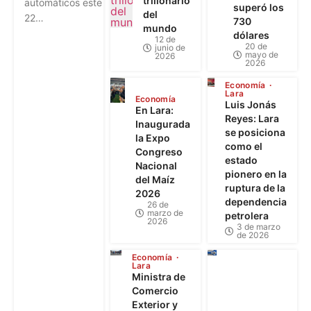
trillonario
automáticos este
superó los
del
22…
730
mundo
dólares
12 de
20 de
junio de
mayo de
2026
2026
Economía
Lara
Economía
Luis Jonás
En Lara:
Reyes: Lara
Inaugurada
se posiciona
la Expo
como el
Congreso
estado
Nacional
pionero en la
del Maíz
ruptura de la
2026
dependencia
26 de
marzo de
petrolera
2026
3 de marzo
de 2026
Economía
Lara
Ministra de
Comercio
Exterior y