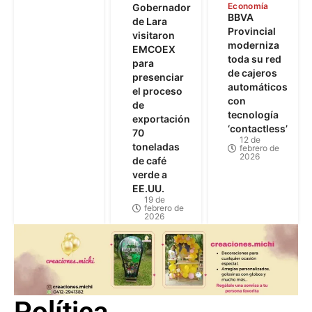
Economía
Gobernador
BBVA
de Lara
Provincial
visitaron
moderniza
EMCOEX
toda su red
para
de cajeros
presenciar
automáticos
el proceso
con
de
tecnología
exportación
‘contactless’
70
12 de
toneladas
febrero de
2026
de café
verde a
EE.UU.
19 de
febrero de
2026
Política