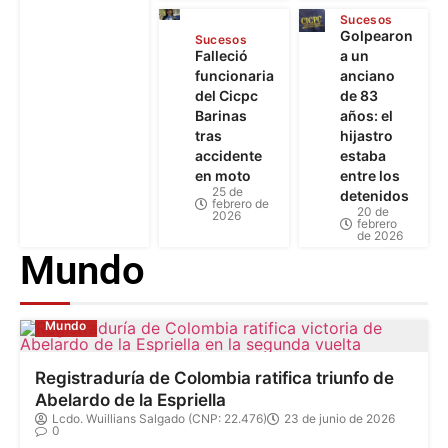
Sucesos
Golpearon
Sucesos
Falleció
a un
funcionaria
anciano
del Cicpc
de 83
Barinas
años: el
tras
hijastro
accidente
estaba
en moto
entre los
25 de
detenidos
febrero de
20 de
2026
febrero
de 2026
Mundo
Mundo
Registraduría de Colombia ratifica triunfo de
Abelardo de la Espriella
Lcdo. Wuillians Salgado (CNP: 22.476)
23 de junio de 2026
0