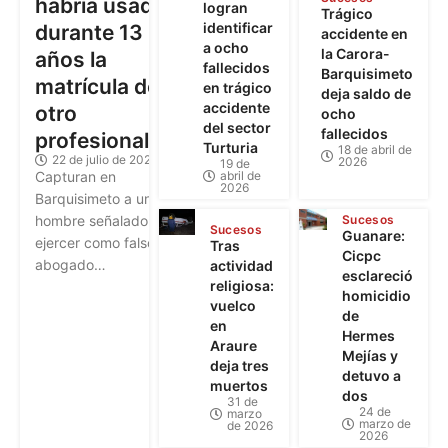
habría usado
logran
Trágico
identificar
durante 13
accidente en
a ocho
la Carora-
años la
fallecidos
Barquisimeto
matrícula de
en trágico
deja saldo de
accidente
otro
ocho
del sector
fallecidos
profesional
Turturia
18 de abril de
22 de julio de 2026
2026
19 de
abril de
Capturan en
2026
Barquisimeto a un
Sucesos
hombre señalado de
Sucesos
Guanare:
ejercer como falso
Tras
Cicpc
abogado…
actividad
esclareció
religiosa:
homicidio
vuelco
de
en
Hermes
Araure
Mejías y
deja tres
detuvo a
muertos
dos
31 de
24 de
marzo
marzo de
de 2026
2026