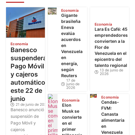
Economía
Gigante
brasileña
Economía
Eneva
Lara Es Café: 45
evalúa
emprendedores
acuerdos
convierten a la
Economía
en
Flor de
Banesco
Venezuela
Venezuela en el
suspenderá
en
epicentro del
energía,
Pago Móvil
talento regional
según
13 de junio de
y cajeros
2026
Reuters
17 de
automáticos
junio de
2026
este 22 de
junio
Economía
Economía
Cendas-
21 de junio de 2026
Elon
FVM:
Banesco anunció la
Musk se
Canasta
suspensión de
convierte
alimentaria
Pago Móvil y
en el
en
primer
cajeros
Venezuela