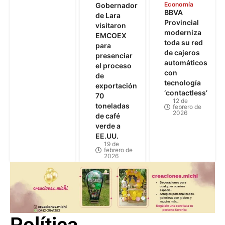
Economía
Gobernador
BBVA
de Lara
Provincial
visitaron
moderniza
EMCOEX
toda su red
para
de cajeros
presenciar
automáticos
el proceso
con
de
tecnología
exportación
‘contactless’
70
12 de
toneladas
febrero de
2026
de café
verde a
EE.UU.
19 de
febrero de
2026
Política