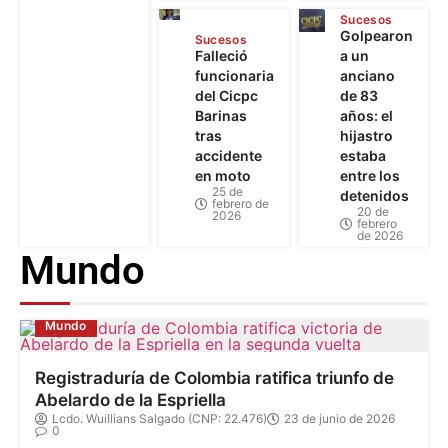
Sucesos
Golpearon
Sucesos
Falleció
a un
funcionaria
anciano
del Cicpc
de 83
Barinas
años: el
tras
hijastro
accidente
estaba
en moto
entre los
25 de
detenidos
febrero de
20 de
2026
febrero
de 2026
Mundo
Mundo
Registraduría de Colombia ratifica triunfo de
Abelardo de la Espriella
Lcdo. Wuillians Salgado (CNP: 22.476)
23 de junio de 2026
0