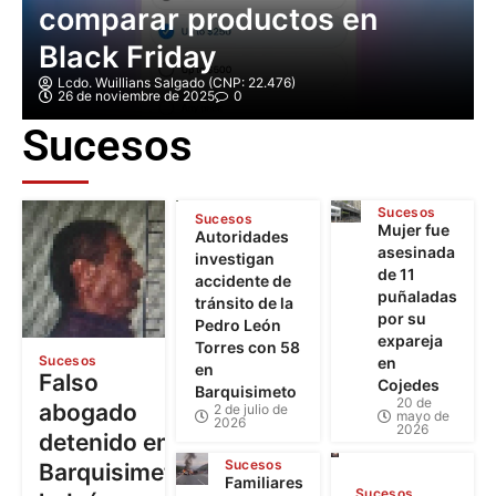
comparar productos en
Black Friday
Lcdo. Wuillians Salgado (CNP: 22.476)
26 de noviembre de 2025
0
Sucesos
Sucesos
Sucesos
Mujer fue
Autoridades
asesinada
investigan
de 11
accidente de
puñaladas
tránsito de la
por su
Pedro León
expareja
Torres con 58
Sucesos
en
en
Falso
Cojedes
Barquisimeto
20 de
abogado
2 de julio de
mayo de
2026
2026
detenido en
Sucesos
Barquisimeto:
Familiares
Sucesos