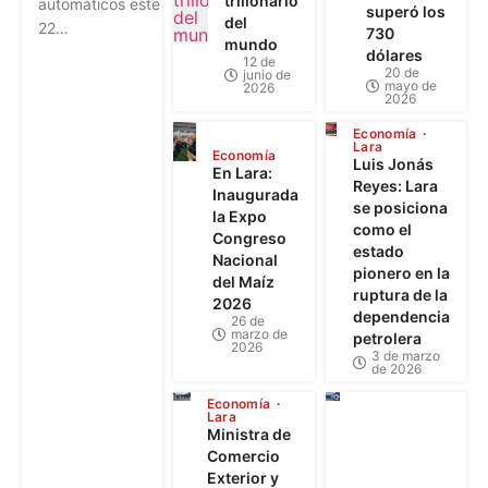
trillonario
automáticos este
superó los
del
22…
730
mundo
dólares
12 de
20 de
junio de
mayo de
2026
2026
Economía
Lara
Economía
Luis Jonás
En Lara:
Reyes: Lara
Inaugurada
se posiciona
la Expo
como el
Congreso
estado
Nacional
pionero en la
del Maíz
ruptura de la
2026
dependencia
26 de
marzo de
petrolera
2026
3 de marzo
de 2026
Economía
Lara
Ministra de
Comercio
Exterior y