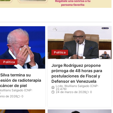
Política
Política
Jorge Rodríguez propone
prórroga de 48 horas para
 Silva termina su
postulaciones de Fiscal y
sesión de radioterapia
Defensor en Venezuela
 cáncer de piel
Lcdo. Wuillians Salgado (CNP:
22.476)
uillians Salgado (CNP:
24 de marzo de 2026
0
)
unio de 2026
0