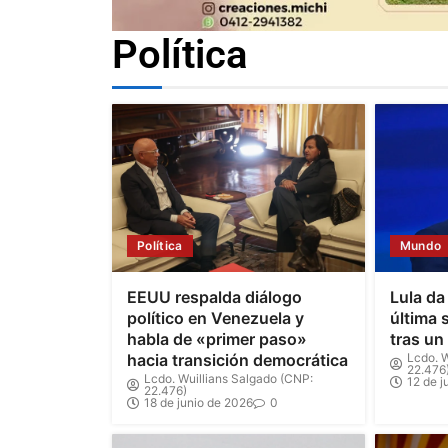
Política
Política
Mundo
EEUU respalda diálogo
Lula da
político en Venezuela y
última 
habla de «primer paso»
tras un
hacia transición democrática
Lcdo. W
22.476
Lcdo. Wuillians Salgado (CNP:
12 de j
22.476)
18 de junio de 2026
0