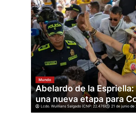
Mundo
Iván Cepeda exige impu
omienza
mesas y pide revisar «vo
tras la ajustada elecció
Lcdo. Wuillians Salgado (CNP: 22.476)
21 de junio de