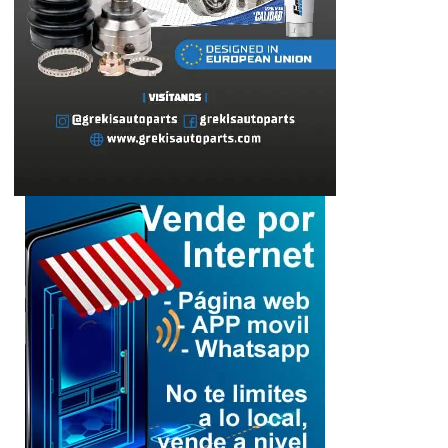
Lara
Senamecf celebra 14
años con una
emotiva misa de
3
acción de gracias
Cultura
Lara
«Gladiadoras de la
vida»: Rinde
homenaje a las
4
mujeres que
sostienen a
Palestina
Cultura
Lara
Del joropo al
Mundial: el guaro
Alex Martínez
llevará el arpa
venezolana a la FIFA
2026™️