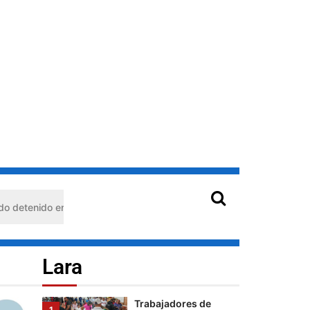
mujeres que
sostienen a
Palestina
Cultura
Lara
Del joropo al
Mundial: el guaro
Alex Martínez
llevará el arpa
venezolana a la FIFA
2026™️
5
Lara
Trabajadores de
1
Corpoelec eligen
uisimeto: habría usado durante 13 años la matrícula de otro profesi
Comisión Electoral
con miras a las
elecciones
sindicales
Lara
Cultura
Lara