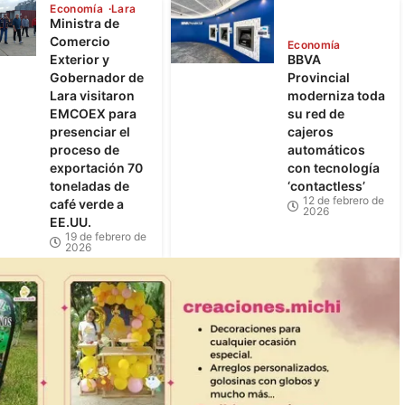
Economía
Lara
Ministra de
Comercio
Economía
Exterior y
BBVA
Gobernador de
Provincial
Lara visitaron
moderniza toda
EMCOEX para
su red de
presenciar el
cajeros
proceso de
automáticos
exportación 70
con tecnología
toneladas de
‘contactless’
12 de febrero de
café verde a
2026
EE.UU.
19 de febrero de
2026