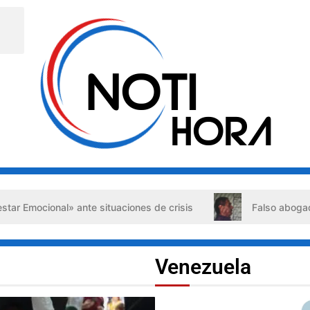
te situaciones de crisis
Falso abogado detenido en Barq
Venezuela