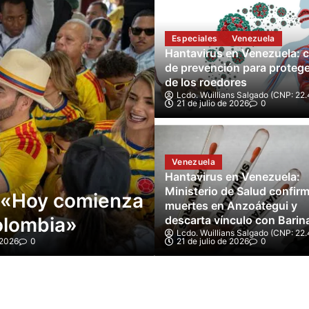
Especiales
Venezuela
Hantavirus en Venezuela: c
de prevención para proteg
de los roedores
Lcdo. Wuillians Salgado (CNP: 22.
21 de julio de 2026
0
Mundo
Venezuela
gnar 33.000
Abelardo de la 
Hantavirus en Venezuela:
Ministerio de Salud confirm
to por voto»
Presidencia de
muertes en Anzoátegui y
n en Colombia
descarta vínculo con Barin
reñida segunda
Lcdo. Wuillians Salgado (CNP: 22.
 2026
0
21 de julio de 2026
Lcdo. Wuillians Salgado (CNP: 22.
0