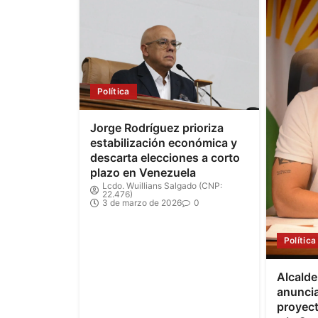
Política
Jorge Rodríguez prioriza
estabilización económica y
descarta elecciones a corto
plazo en Venezuela
Lcdo. Wuillians Salgado (CNP:
22.476)
3 de marzo de 2026
0
Política
Alcald
anuncia
proyec