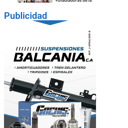
Del joropo al
Mundial: el guaro
Alex Martínez
Publicidad
llevará el arpa
venezolana a la FIFA
2026™️
5
Lara
Trabajadores de
1
Corpoelec eligen
Comisión Electoral
con miras a las
elecciones
sindicales
Cultura
Lara
40 edición del
Festival de Cine
Francés en
Venezuela
2