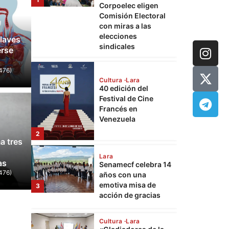
40 edición del
Festival de Cine
Francés en
Venezuela
laves
erse
2
476)
Lara
Senamecf celebra 14
años con una
emotiva misa de
3
acción de gracias
Mundo
Espriella gana la
JD Van
Cultura
Lara
a tres
 Colombia tras una
60 día
«Gladiadoras de la
vida»: Rinde
as
 vuelta
Trump 
homenaje a las
4
476)
mujeres que
476)
21 de junio de 2026
0
Lcdo. Wuilli
sostienen a
Palestina
Cultura
Lara