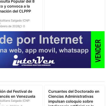
nsulta Popular del 8
o y convoca a la
mación del CLPPP
uillians Salgado (CNP:
)
ebrero de 2026
0
ión del Festival de
Cursantes del Doctorado en
ancés en Venezuela
Ciencias Administrativas
uillians Salgado (CNP:
impulsan coloquio sobre
)