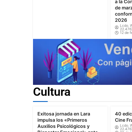
a la Co
de marz
confor
2026
Lcdo. W
22.476
12 de f
Cultura
Exitosa jornada en Lara
40 edic
impulsa los «Primeros
Cine Fr
Auxilios Psicológicos y
Lcdo. W
22.476