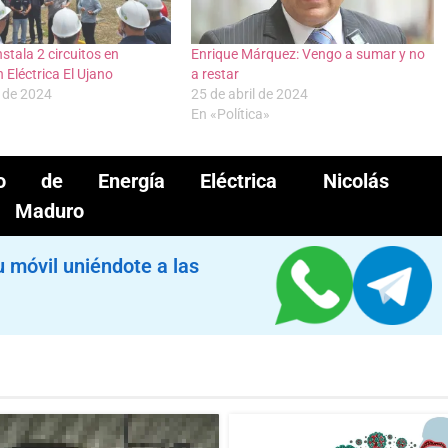
stala 2 circuitos en
Enrique Márquez: Vengo a sumar y no
 Eléctrica El Ujano
a restar
 de 2024
25 de abril de 2024
En «Política»
tro de Energía Eléctrica
Nicolás
Maduro
u móvil uniéndote a las