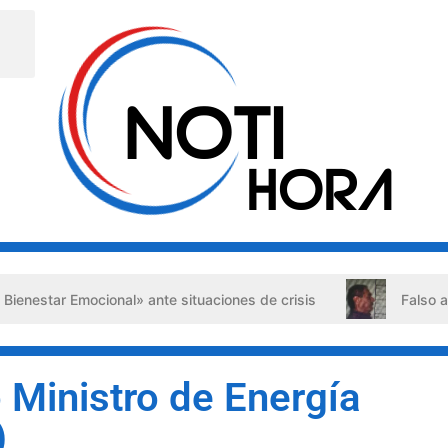
Emocional» ante situaciones de crisis
Falso abogado det
 Ministro de Energía
)