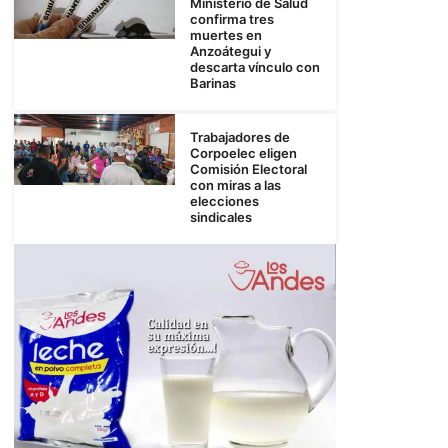
Ministerio de Salud
confirma tres
muertes en
Anzoátegui y
descarta vínculo con
Barinas
Trabajadores de
Corpoelec eligen
Comisión Electoral
con miras a las
elecciones
sindicales