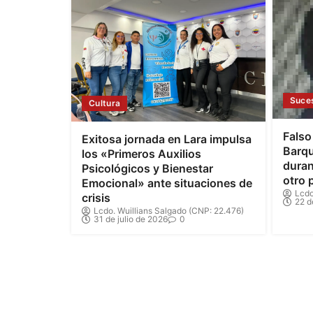
Suce
Cultura
Falso
Exitosa jornada en Lara impulsa
Barqu
los «Primeros Auxilios
duran
Psicológicos y Bienestar
otro 
Emocional» ante situaciones de
Lcdo
crisis
22 d
Lcdo. Wuillians Salgado (CNP: 22.476)
31 de julio de 2026
0