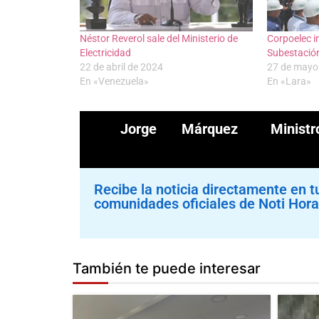
Néstor Reverol sale del Ministerio de
Corpoelec in
Electricidad
Subestación
22 de abril de 2024
27 de mayo
En «Venezuela»
En «Lara»
Jorge Márquez
Minis
Recibe la noticia directamente en t
comunidades oficiales de Noti Hora
También te puede interesar