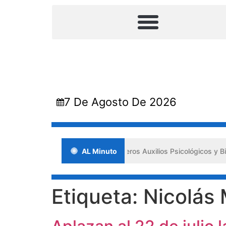
7 De Agosto De 2026
lsa los «Primeros Auxilios Psicológicos y Bienestar Emocional» ante 
AL Minuto
Etiqueta:
Nicolás