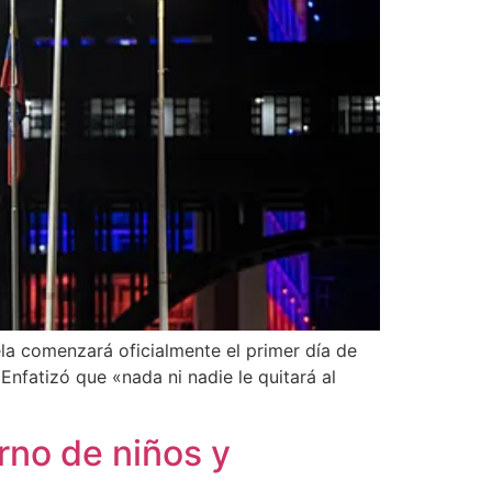
a comenzará oficialmente el primer día de
nfatizó que «nada ni nadie le quitará al
rno de niños y