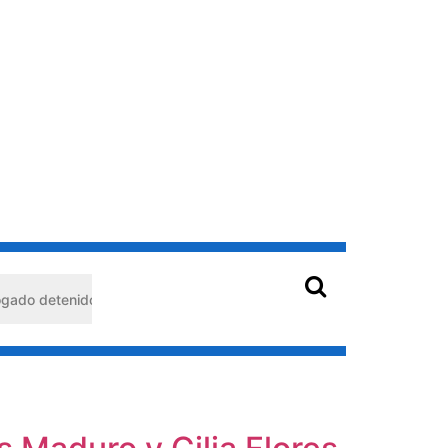
imeto: habría usado durante 13 años la matrícula de otro profesiona