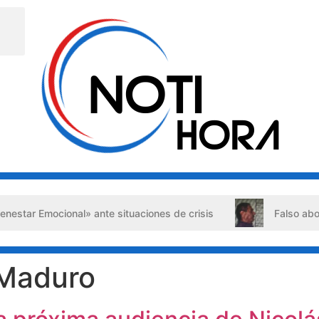
situaciones de crisis
Falso abogado detenido en Barquis
 Maduro