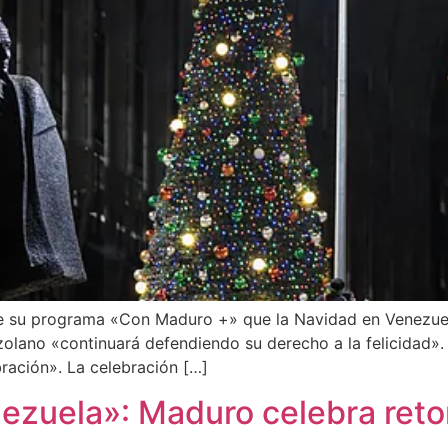
te su programa «Con Maduro +» que la Navidad en Venezuel
lano «continuará defendiendo su derecho a la felicidad». E
bración». La celebración […]
ezuela»: Maduro celebra reto