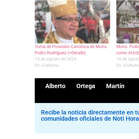
Toma de Posesión Canónica de Mons.
Mons. Poli
Polito Rodríguez (+Detalle)
como Arzob
14 de agosto de 2024
18 de agos
En «Cultura»
En «Cultura
Alberto Ortega Martín
Recibe la noticia directamente en t
comunidades oficiales de Noti Hora