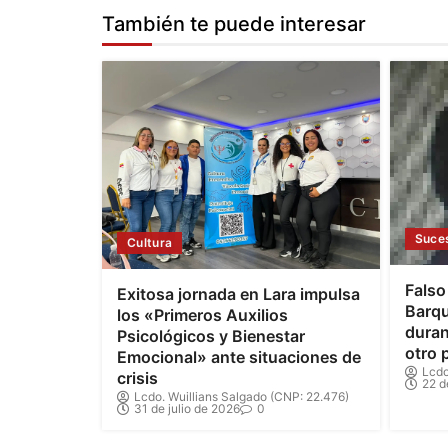
También te puede interesar
Suce
Cultura
Falso
Exitosa jornada en Lara impulsa
Barqu
los «Primeros Auxilios
duran
Psicológicos y Bienestar
otro 
Emocional» ante situaciones de
Lcdo
crisis
22 d
Lcdo. Wuillians Salgado (CNP: 22.476)
31 de julio de 2026
0