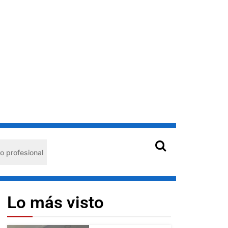
nal
Hantavirus en Venezuela: claves de prevención par
Lo más visto