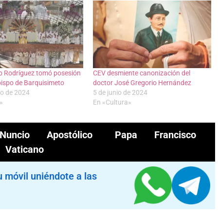
to Rodríguez tomó posesión
CEV desmiente canonización del
ispo de Barquisimeto
doctor José Gregorio Hernández
to de 2024
5 de junio de 2024
»
En «Cultura»
Nuncio Apostólico
Papa Francisco
Vaticano
u móvil uniéndote a las