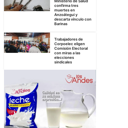
Ministerio de Salud
confirma tres
muertes en
Anzoátegui y
descarta vínculo con
Barinas
Trabajadores de
Corpoelec eligen
Comisión Electoral
con miras a las
elecciones
sindicales