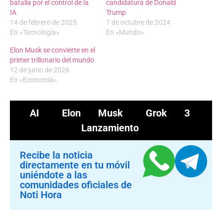
batalla por el control de la
candidatura de Donald
IA
Trump
14 de febrero de 2025
7 de octubre de 2024
En «Tecnología»
En «Mundo»
Elon Musk se convierte en el
primer trillonario del mundo
12 de junio de 2026
En «Economía»
AI
Elon Musk
Grok 3
Lanzamiento
Recibe la noticia
directamente en tu móvil
uniéndote a las
comunidades oficiales de
Noti Hora