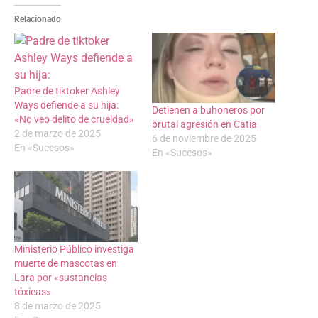
Relacionado
Padre de tiktoker Ashley
Ways defiende a su hija:
Detienen a buhoneros por
«No veo delito de crueldad»
brutal agresión en Catia
2 de marzo de 2025
6 de noviembre de 2025
En «Sucesos»
En «Sucesos»
Ministerio Público investiga
muerte de mascotas en
Lara por «sustancias
tóxicas»
8 de marzo de 2025