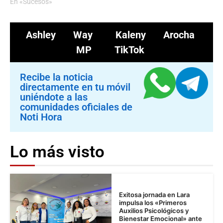
En «Sucesos»
Ashley Way
Kaleny Arocha
MP
TikTok
Recibe la noticia
directamente en tu móvil
uniéndote a las
comunidades oficiales de
Noti Hora
Lo más visto
Exitosa jornada en Lara
impulsa los «Primeros
Auxilios Psicológicos y
Bienestar Emocional» ante