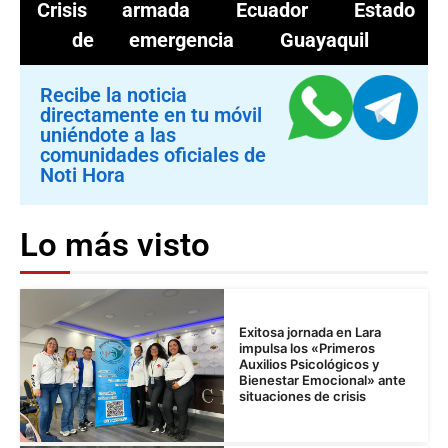
Crisis armada
Ecuador
Estado
de emergencia
Guayaquil
Recibe la noticia
directamente en tu móvil
uniéndote a las
comunidades oficiales de
Noti Hora
Lo más visto
Exitosa jornada en Lara
impulsa los «Primeros
Auxilios Psicológicos y
Bienestar Emocional» ante
situaciones de crisis