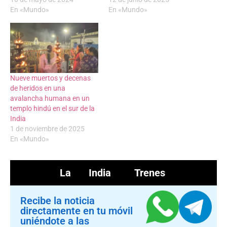
En «Mundo»
En «Mundo»
Nueve muertos y decenas
de heridos en una
avalancha humana en un
templo hindú en el sur de la
India
1 de noviembre de 2025
En «Mundo»
La India
Trenes
Recibe la noticia
directamente en tu móvil
uniéndote a las