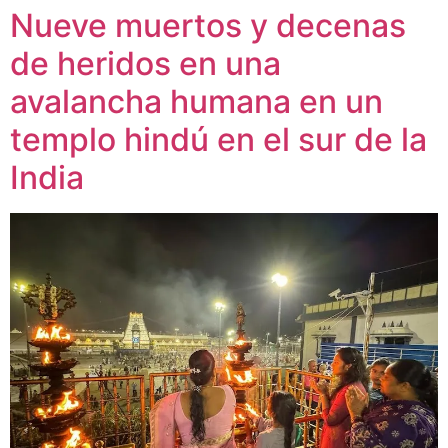
Nueve muertos y decenas
de heridos en una
avalancha humana en un
templo hindú en el sur de la
India