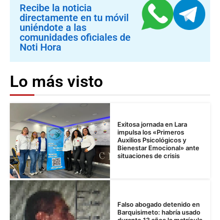
Recibe la noticia
directamente en tu móvil
uniéndote a las
comunidades oficiales de
Noti Hora
Lo más visto
Exitosa jornada en Lara
impulsa los «Primeros
Auxilios Psicológicos y
Bienestar Emocional» ante
situaciones de crisis
Falso abogado detenido en
Barquisimeto: habría usado