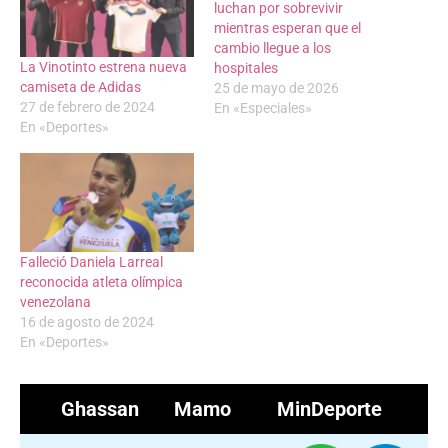
luchan por sobrevivir
mientras esperan que el
cambio llegue a los
La Vinotinto estrena nueva
hospitales
camiseta de Adidas
25 de mayo de 2026
27 de febrero de 2024
En «Especiales»
En «Deportes»
Falleció Daniela Larreal
reconocida atleta olímpica
venezolana
16 de agosto de 2024
En «Deportes»
Ghassan Mamo
MinDeporte