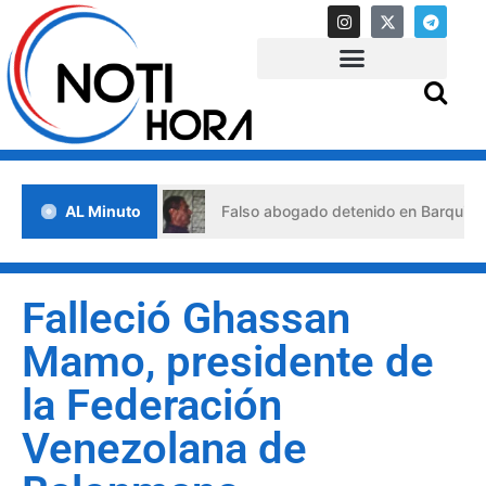
 de crisis
AL Minuto
Falso abogado detenido en Barquisimeto: habr
Falleció Ghassan
Mamo, presidente de
la Federación
Venezolana de