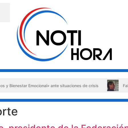
 Bienestar Emocional» ante situaciones de crisis
Falso a
rte