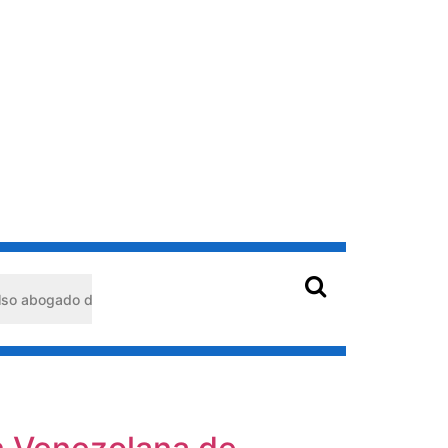
bogado detenido en Barquisimeto: habría usado durante 13 años la m