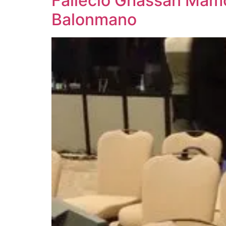
Falleció Ghassan Mamo
Balonmano