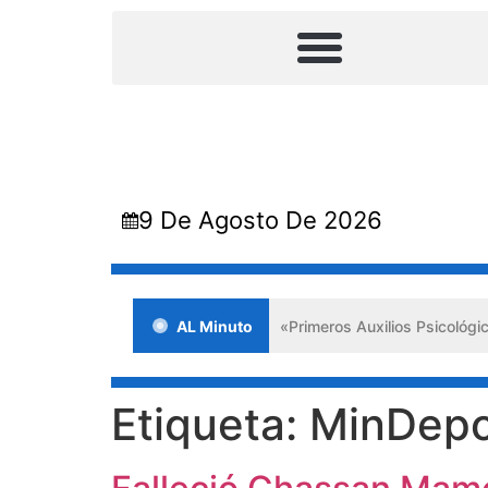
9 De Agosto De 2026
xitosa jornada en Lara impulsa los «Primeros Auxilios Psicológicos y
AL Minuto
Etiqueta:
MinDepo