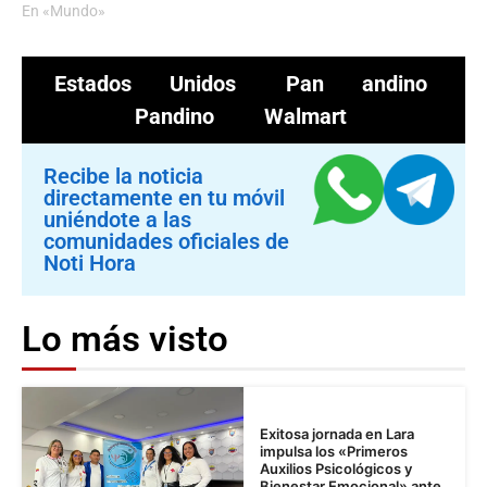
En «Mundo»
Estados Unidos
Pan andino
Pandino
Walmart
Recibe la noticia
directamente en tu móvil
uniéndote a las
comunidades oficiales de
Noti Hora
Lo más visto
Exitosa jornada en Lara
impulsa los «Primeros
Auxilios Psicológicos y
Bienestar Emocional» ante