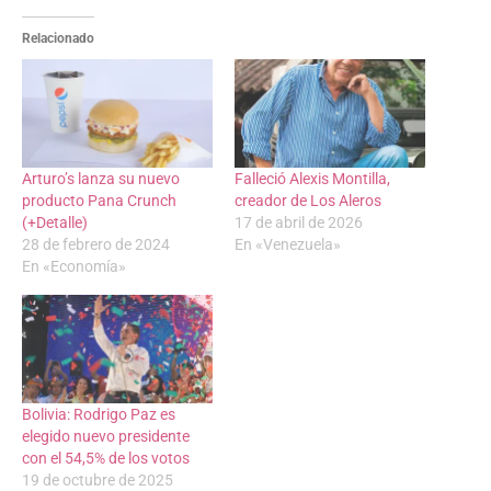
Relacionado
Arturo’s lanza su nuevo
Falleció Alexis Montilla,
producto Pana Crunch
creador de Los Aleros
(+Detalle)
17 de abril de 2026
28 de febrero de 2024
En «Venezuela»
En «Economía»
Bolivia: Rodrigo Paz es
elegido nuevo presidente
con el 54,5% de los votos
19 de octubre de 2025