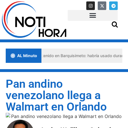
o abogado detenido en Barquisimeto: habría usado durante 13 años l
AL Minuto
Pan andino
venezolano llega a
Walmart en Orlando