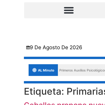
9 De Agosto De 2026
 jornada en Lara impulsa los «Primeros Auxilios Psicológicos y Biene
AL Minuto
Etiqueta:
Primaria