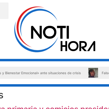
star Emocional» ante situaciones de crisis
Falso abogad
s