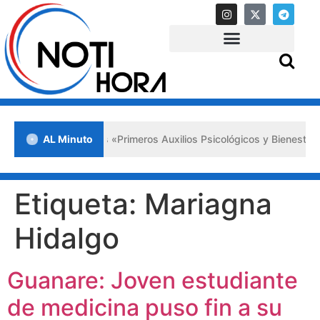
a en Lara impulsa los «Primeros Auxilios Psicológicos y Bienestar E
AL Minuto
Etiqueta:
Mariagna
Hidalgo
Guanare: Joven estudiante
de medicina puso fin a su