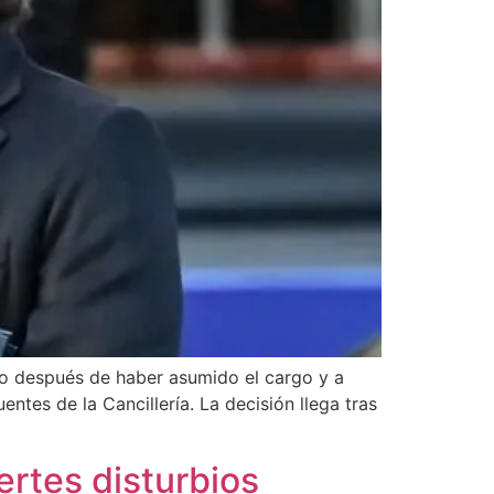
año después de haber asumido el cargo y a
ntes de la Cancillería. La decisión llega tras
ertes disturbios