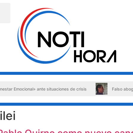
 situaciones de crisis
Falso abogado detenido en Barquis
lei