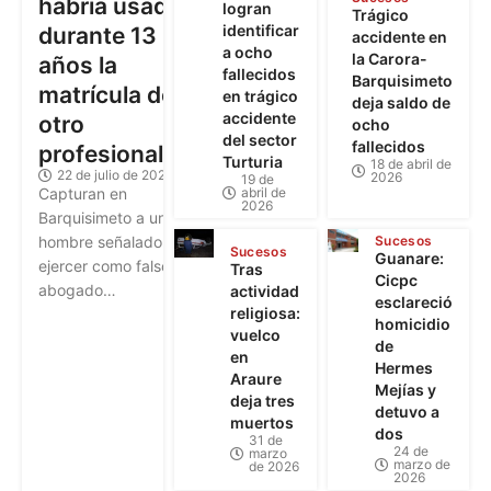
habría usado
logran
Trágico
identificar
durante 13
accidente en
a ocho
la Carora-
años la
fallecidos
Barquisimeto
matrícula de
en trágico
deja saldo de
accidente
otro
ocho
del sector
fallecidos
profesional
Turturia
18 de abril de
22 de julio de 2026
2026
19 de
abril de
Capturan en
2026
Barquisimeto a un
Sucesos
hombre señalado de
Sucesos
Guanare:
ejercer como falso
Tras
Cicpc
abogado…
actividad
esclareció
religiosa:
homicidio
vuelco
de
en
Hermes
Araure
Mejías y
deja tres
detuvo a
muertos
dos
31 de
24 de
marzo
marzo de
de 2026
2026