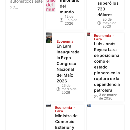
trillonario
automáticos este
superó los
del
22…
730
mundo
dólares
12 de
20 de
junio de
mayo de
2026
2026
Economía
Lara
Economía
Luis Jonás
En Lara:
Reyes: Lara
Inaugurada
se posiciona
la Expo
como el
Congreso
estado
Nacional
pionero en la
del Maíz
ruptura de la
2026
dependencia
26 de
marzo de
petrolera
2026
3 de marzo
de 2026
Economía
Lara
Ministra de
Comercio
Exterior y