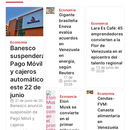
Economía
Gigante
brasileña
Economía
Eneva
Lara Es Café: 45
evalúa
emprendedores
acuerdos
convierten a la
Economía
en
Flor de
Banesco
Venezuela
Venezuela en el
suspenderá
en
epicentro del
energía,
Pago Móvil
talento regional
según
13 de junio de
y cajeros
2026
Reuters
17 de
automáticos
junio de
2026
este 22 de
junio
Economía
Economía
Cendas-
21 de junio de 2026
Elon
FVM:
Banesco anunció la
Musk se
Canasta
suspensión de
convierte
alimentaria
Pago Móvil y
en el
en
primer
cajeros
Venezuela