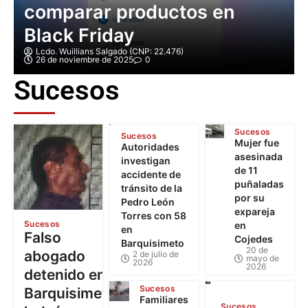
comparar productos en
Black Friday
Lcdo. Wuillians Salgado (CNP: 22.476)
26 de noviembre de 2025
0
Sucesos
Sucesos
Sucesos
Mujer fue
Autoridades
asesinada
investigan
de 11
accidente de
puñaladas
tránsito de la
por su
Pedro León
expareja
Torres con 58
Sucesos
en
en
Falso
Cojedes
Barquisimeto
20 de
abogado
2 de julio de
mayo de
2026
2026
detenido en
Sucesos
Barquisimeto:
Familiares
Sucesos