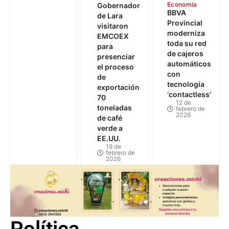
Economía
Gobernador
BBVA
de Lara
Provincial
visitaron
moderniza
EMCOEX
toda su red
para
de cajeros
presenciar
automáticos
el proceso
con
de
tecnología
exportación
‘contactless’
70
12 de
toneladas
febrero de
2026
de café
verde a
EE.UU.
19 de
febrero de
2026
Política