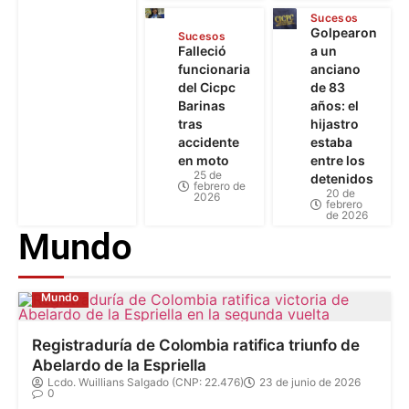
Sucesos
Golpearon
Sucesos
Falleció
a un
funcionaria
anciano
del Cicpc
de 83
Barinas
años: el
tras
hijastro
accidente
estaba
en moto
entre los
25 de
detenidos
febrero de
20 de
2026
febrero
de 2026
Mundo
Mundo
Registraduría de Colombia ratifica triunfo de
Abelardo de la Espriella
Lcdo. Wuillians Salgado (CNP: 22.476)
23 de junio de 2026
0