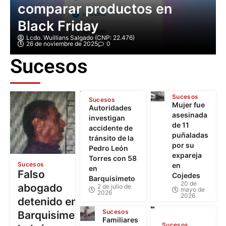
comparar productos en
Black Friday
Lcdo. Wuillians Salgado (CNP: 22.476)
26 de noviembre de 2025
0
Sucesos
Sucesos
Sucesos
Mujer fue
Autoridades
asesinada
investigan
de 11
accidente de
puñaladas
tránsito de la
por su
Pedro León
expareja
Torres con 58
Sucesos
en
en
Falso
Cojedes
Barquisimeto
20 de
abogado
2 de julio de
mayo de
2026
2026
detenido en
Sucesos
Barquisimeto:
Familiares
Sucesos