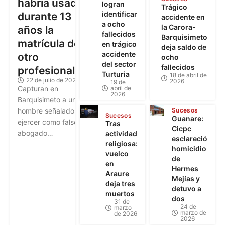
habría usado
logran
Trágico
identificar
durante 13
accidente en
a ocho
la Carora-
años la
fallecidos
Barquisimeto
matrícula de
en trágico
deja saldo de
accidente
otro
ocho
del sector
fallecidos
profesional
Turturia
18 de abril de
22 de julio de 2026
2026
19 de
abril de
Capturan en
2026
Barquisimeto a un
Sucesos
hombre señalado de
Sucesos
Guanare:
ejercer como falso
Tras
Cicpc
abogado…
actividad
esclareció
religiosa:
homicidio
vuelco
de
en
Hermes
Araure
Mejías y
deja tres
detuvo a
muertos
dos
31 de
24 de
marzo
marzo de
de 2026
2026