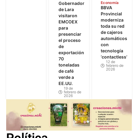
Economía
Gobernador
BBVA
de Lara
Provincial
visitaron
moderniza
EMCOEX
toda su red
para
de cajeros
presenciar
automáticos
el proceso
con
de
tecnología
exportación
‘contactless’
70
12 de
toneladas
febrero de
2026
de café
verde a
EE.UU.
19 de
febrero de
2026
Política