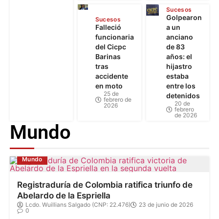
Sucesos
Golpearon
Sucesos
Falleció
a un
funcionaria
anciano
del Cicpc
de 83
Barinas
años: el
tras
hijastro
accidente
estaba
en moto
entre los
25 de
detenidos
febrero de
20 de
2026
febrero
de 2026
Mundo
Mundo
Registraduría de Colombia ratifica triunfo de
Abelardo de la Espriella
Lcdo. Wuillians Salgado (CNP: 22.476)
23 de junio de 2026
0