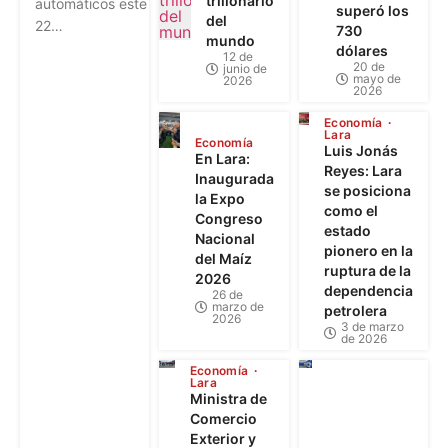
trillonario
automáticos este
superó los
del
22…
730
mundo
dólares
12 de
20 de
junio de
mayo de
2026
2026
Economía
Lara
Economía
Luis Jonás
En Lara:
Reyes: Lara
Inaugurada
se posiciona
la Expo
como el
Congreso
estado
Nacional
pionero en la
del Maíz
ruptura de la
2026
dependencia
26 de
marzo de
petrolera
2026
3 de marzo
de 2026
Economía
Lara
Ministra de
Comercio
Exterior y