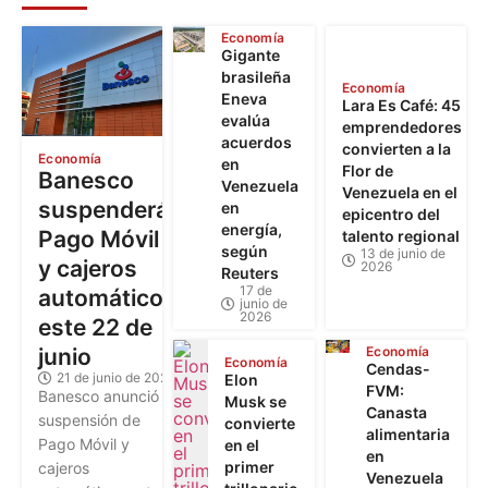
Economía
Gigante
brasileña
Economía
Eneva
Lara Es Café: 45
evalúa
emprendedores
acuerdos
convierten a la
Economía
en
Flor de
Banesco
Venezuela
Venezuela en el
suspenderá
en
epicentro del
energía,
Pago Móvil
talento regional
según
13 de junio de
y cajeros
2026
Reuters
17 de
automáticos
junio de
2026
este 22 de
junio
Economía
Economía
Cendas-
21 de junio de 2026
Elon
FVM:
Banesco anunció la
Musk se
Canasta
suspensión de
convierte
alimentaria
Pago Móvil y
en el
en
primer
cajeros
Venezuela