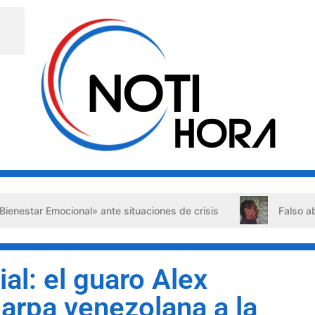
al» ante situaciones de crisis
Falso abogado detenido e
al: el guaro Alex
 arpa venezolana a la