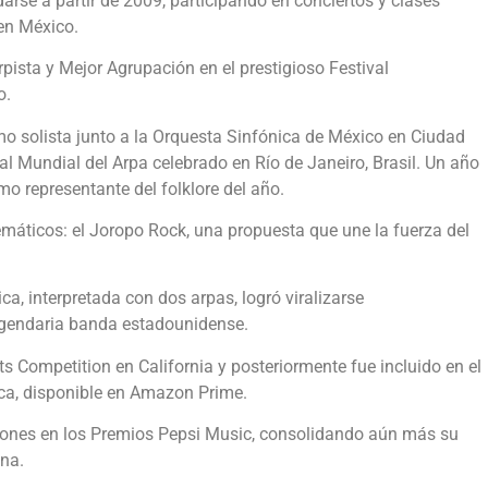
arse a partir de 2009, participando en conciertos y clases
 en México.
ista y Mejor Agrupación en el prestigioso Festival
o.
o solista junto a la Orquesta Sinfónica de México en Ciudad
al Mundial del Arpa celebrado en Río de Janeiro, Brasil. Un año
o representante del folklore del año.
áticos: el Joropo Rock, una propuesta que une la fuerza del
ca, interpretada con dos arpas, logró viralizarse
legendaria banda estadounidense.
ts Competition en California y posteriormente fue incluido en el
ica, disponible en Amazon Prime.
dones en los Premios Pepsi Music, consolidando aún más su
ana.