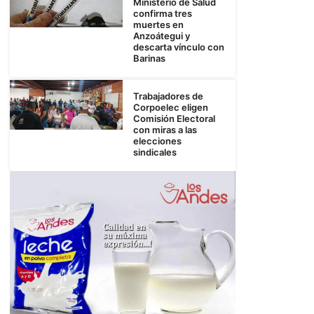
Ministerio de Salud
confirma tres
muertes en
Anzoátegui y
descarta vínculo con
Barinas
Trabajadores de
Corpoelec eligen
Comisión Electoral
con miras a las
elecciones
sindicales