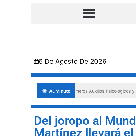
6 De Agosto De 2026
Lara impulsa los «Primeros Auxilios Psicológicos y Bienestar Emocion
AL Minuto
Del joropo al Mundi
Martínez llevará el