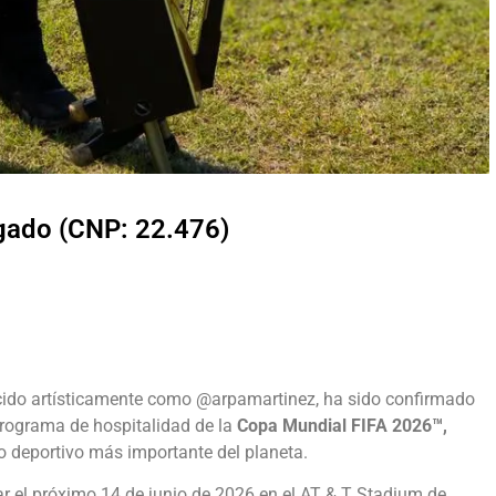
lgado (CNP: 22.476)
cido artísticamente como @arpamartinez, ha sido confirmado
 programa de hospitalidad de la
Copa Mundial FIFA 2026™️,
o deportivo más importante del planeta.
r el próximo 14 de junio de 2026 en el AT & T Stadium de