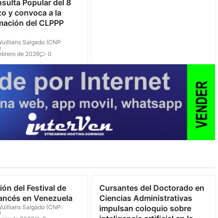
nsulta Popular del 8
o y convoca a la
mación del CLPPP
uillians Salgado (CNP:
)
ebrero de 2026
0
ión del Festival de
Cursantes del Doctorado en
ancés en Venezuela
Ciencias Administrativas
uillians Salgado (CNP:
impulsan coloquio sobre
)