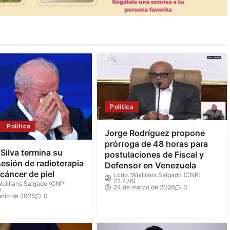
Política
Política
Jorge Rodríguez propone
prórroga de 48 horas para
 Silva termina su
postulaciones de Fiscal y
sesión de radioterapia
Defensor en Venezuela
 cáncer de piel
Lcdo. Wuillians Salgado (CNP:
22.476)
uillians Salgado (CNP:
24 de marzo de 2026
0
)
unio de 2026
0