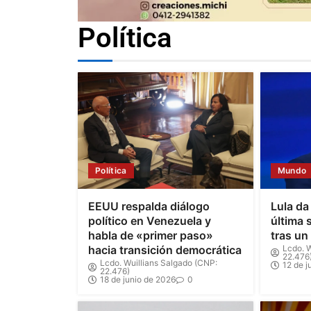
Política
Política
Mundo
EEUU respalda diálogo
Lula da
político en Venezuela y
última 
habla de «primer paso»
tras un
hacia transición democrática
Lcdo. W
22.476
Lcdo. Wuillians Salgado (CNP:
12 de j
22.476)
18 de junio de 2026
0