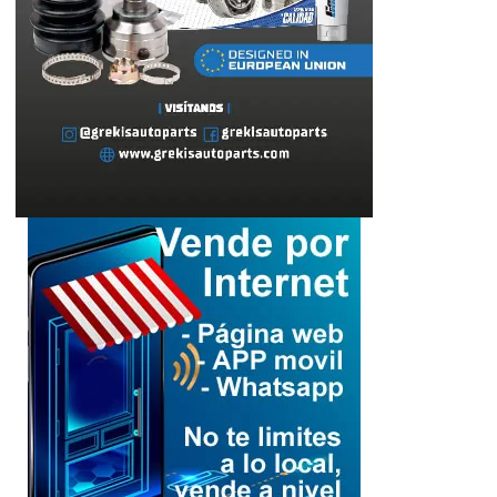
Lara
Senamecf celebra 14
años con una
emotiva misa de
3
acción de gracias
Cultura
Lara
«Gladiadoras de la
vida»: Rinde
homenaje a las
4
mujeres que
sostienen a
Palestina
Cultura
Lara
Del joropo al
Mundial: el guaro
Alex Martínez
llevará el arpa
venezolana a la FIFA
2026™️