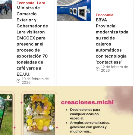
Economía
Lara
Ministra de
Comercio
Economía
Exterior y
BBVA
Gobernador de
Provincial
Lara visitaron
moderniza toda
EMCOEX para
su red de
presenciar el
cajeros
proceso de
automáticos
exportación 70
con tecnología
toneladas de
‘contactless’
12 de febrero de
café verde a
2026
EE.UU.
19 de febrero de
2026