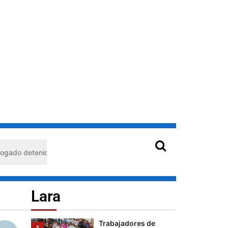
mujeres que
sostienen a
Palestina
Cultura
Lara
Del joropo al
Mundial: el guaro
Alex Martínez
llevará el arpa
venezolana a la FIFA
2026™️
5
Lara
Trabajadores de
1
Corpoelec eligen
arquisimeto: habría usado durante 13 años la matrícula de otro pro
Comisión Electoral
con miras a las
elecciones
sindicales
Lara
Cultura
Lara