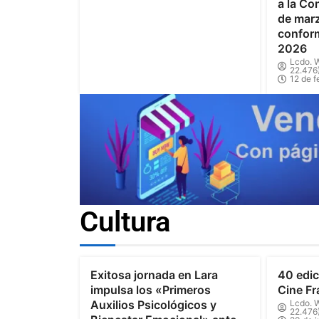
a la Co
de marz
confor
2026
Lcdo. W
22.476
12 de f
Cultura
Exitosa jornada en Lara
40 edic
impulsa los «Primeros
Cine Fr
Auxilios Psicológicos y
Lcdo. W
22.476