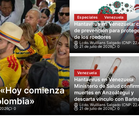
Especiales
Venezuela
Hantavirus en Venezuela: c
de prevención para proteg
de los roedores
Lcdo. Wuillians Salgado (CNP: 22.
21 de julio de 2026
0
Mundo
Venezuela
gnar 33.000
Abelardo de la 
Hantavirus en Venezuela:
Ministerio de Salud confirm
to por voto»
Presidencia de
muertes en Anzoátegui y
n en Colombia
descarta vínculo con Barin
reñida segunda
Lcdo. Wuillians Salgado (CNP: 22.
 2026
0
21 de julio de 2026
Lcdo. Wuillians Salgado (CNP: 22.
0