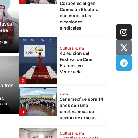
40 edición del
Festival de Cine
Francés en
Venezuela
laves
erse
2
476)
Lara
Senamecf celebra 14
años con una
emotiva misa de
3
acción de gracias
Mundo
Espriella gana la
JD Van
Cultura
Lara
a tres
 Colombia tras una
60 día
«Gladiadoras de la
vida»: Rinde
as
 vuelta
Trump 
homenaje a las
4
476)
mujeres que
476)
21 de junio de 2026
0
Lcdo. Wuilli
sostienen a
Palestina
Cultura
Lara