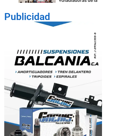
Del joropo al
Mundial: el guaro
Alex Martínez
Publicidad
llevará el arpa
venezolana a la FIFA
2026™️
5
Lara
Trabajadores de
1
Corpoelec eligen
Comisión Electoral
con miras a las
elecciones
sindicales
Cultura
Lara
40 edición del
Festival de Cine
Francés en
Venezuela
2