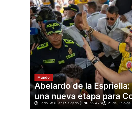
Mundo
Iván Cepeda exige impu
omienza
mesas y pide revisar «vo
tras la ajustada elecció
Lcdo. Wuillians Salgado (CNP: 22.476)
21 de junio de