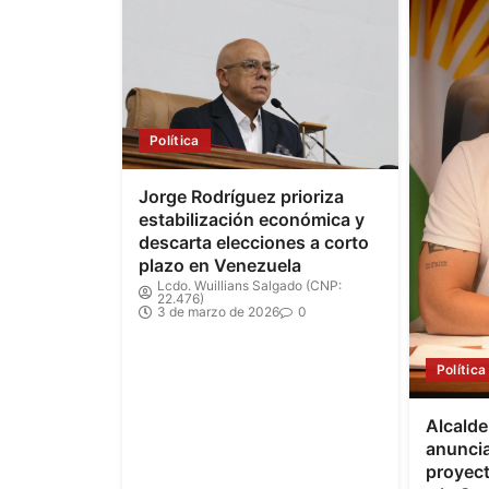
Política
Jorge Rodríguez prioriza
estabilización económica y
descarta elecciones a corto
plazo en Venezuela
Lcdo. Wuillians Salgado (CNP:
22.476)
3 de marzo de 2026
0
Política
Alcald
anuncia
proyec