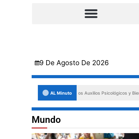
9 De Agosto De 2026
 impulsa los «Primeros Auxilios Psicológicos y Bienestar Emocional» 
AL Minuto
Mundo