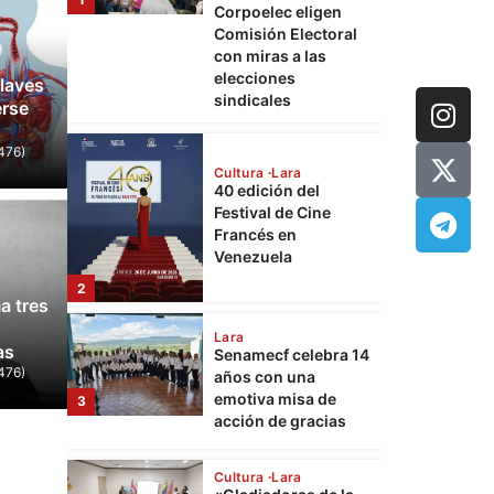
40 edición del
Festival de Cine
Francés en
Venezuela
laves
erse
2
476)
Lara
Senamecf celebra 14
años con una
emotiva misa de
3
acción de gracias
Mundo
Espriella gana la
JD Van
Cultura
Lara
a tres
 Colombia tras una
60 día
«Gladiadoras de la
vida»: Rinde
as
 vuelta
Trump 
homenaje a las
4
476)
mujeres que
476)
21 de junio de 2026
0
Lcdo. Wuilli
sostienen a
Palestina
Cultura
Lara