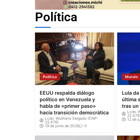
Política
Política
Mundo
EEUU respalda diálogo
Lula da
político en Venezuela y
última 
habla de «primer paso»
tras un
hacia transición democrática
Lcdo. W
22.476
Lcdo. Wuillians Salgado (CNP:
12 de j
22.476)
18 de junio de 2026
0