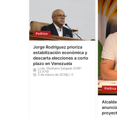
Política
Jorge Rodríguez prioriza
estabilización económica y
descarta elecciones a corto
plazo en Venezuela
Lcdo. Wuillians Salgado (CNP:
22.476)
3 de marzo de 2026
0
Política
Alcald
anuncia
proyec