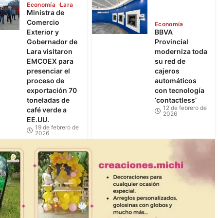
Economía
Lara
Ministra de
Comercio
Economía
Exterior y
BBVA
Gobernador de
Provincial
Lara visitaron
moderniza toda
EMCOEX para
su red de
presenciar el
cajeros
proceso de
automáticos
exportación 70
con tecnología
toneladas de
‘contactless’
12 de febrero de
café verde a
2026
EE.UU.
19 de febrero de
2026