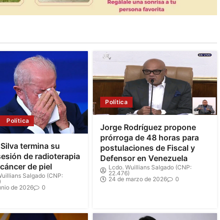
Política
Política
Jorge Rodríguez propone
prórroga de 48 horas para
 Silva termina su
postulaciones de Fiscal y
sesión de radioterapia
Defensor en Venezuela
 cáncer de piel
Lcdo. Wuillians Salgado (CNP:
22.476)
uillians Salgado (CNP:
24 de marzo de 2026
0
)
unio de 2026
0