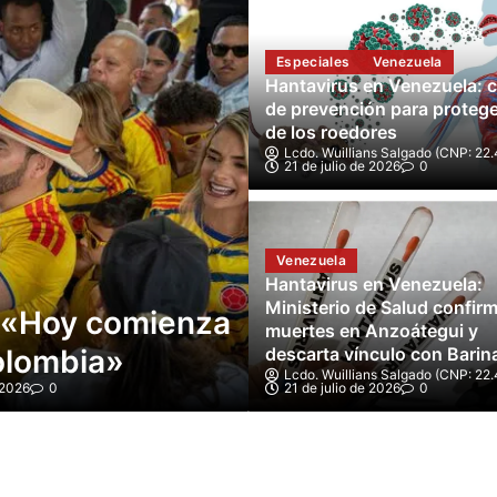
Especiales
Venezuela
Hantavirus en Venezuela: c
de prevención para proteg
de los roedores
Lcdo. Wuillians Salgado (CNP: 22.
21 de julio de 2026
0
Mundo
Venezuela
gnar 33.000
Abelardo de la 
Hantavirus en Venezuela:
Ministerio de Salud confirm
to por voto»
Presidencia de
muertes en Anzoátegui y
n en Colombia
descarta vínculo con Barin
reñida segunda
Lcdo. Wuillians Salgado (CNP: 22.
 2026
0
21 de julio de 2026
Lcdo. Wuillians Salgado (CNP: 22.
0