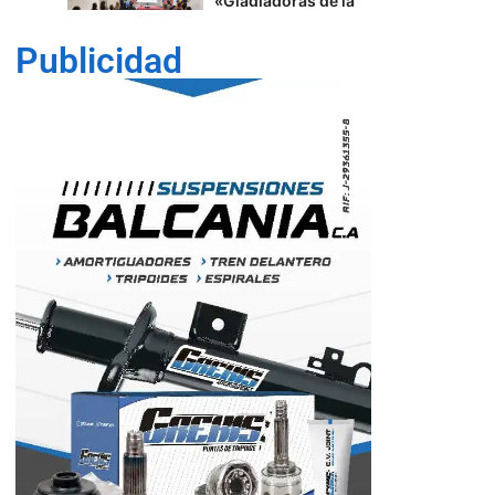
Del joropo al
Mundial: el guaro
Alex Martínez
Publicidad
llevará el arpa
venezolana a la FIFA
2026™️
5
Lara
Trabajadores de
1
Corpoelec eligen
Comisión Electoral
con miras a las
elecciones
sindicales
Cultura
Lara
40 edición del
Festival de Cine
Francés en
Venezuela
2