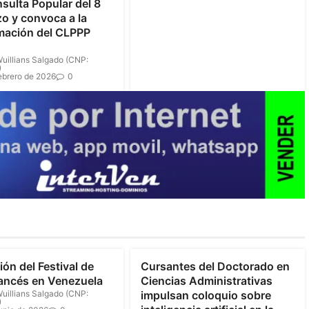
nsulta Popular del 8
o y convoca a la
mación del CLPPP
uillians Salgado (CNP:
)
ebrero de 2026
0
ión del Festival de
Cursantes del Doctorado en
ancés en Venezuela
Ciencias Administrativas
uillians Salgado (CNP:
impulsan coloquio sobre
)