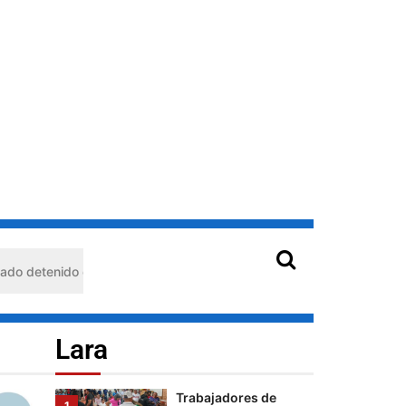
mujeres que
sostienen a
Palestina
Cultura
Lara
Del joropo al
Mundial: el guaro
Alex Martínez
llevará el arpa
venezolana a la FIFA
2026™️
5
Lara
Trabajadores de
1
Corpoelec eligen
quisimeto: habría usado durante 13 años la matrícula de otro profe
Comisión Electoral
con miras a las
elecciones
sindicales
Lara
Cultura
Lara