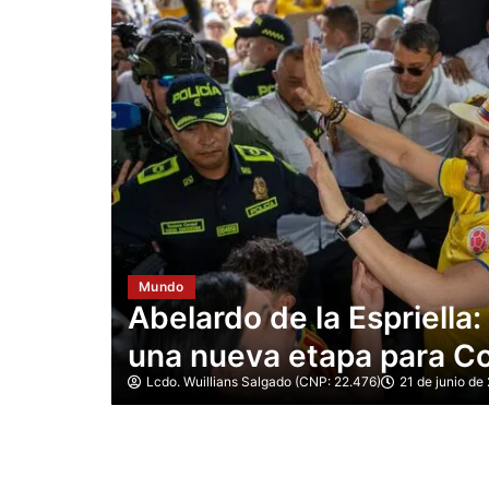
Mundo
Iván Cepeda exige impu
omienza
mesas y pide revisar «vo
tras la ajustada elecció
Lcdo. Wuillians Salgado (CNP: 22.476)
21 de junio de