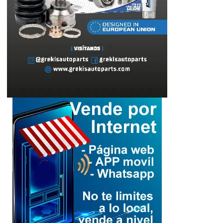
Lara
Senamecf celebra 14
años con una
emotiva misa de
3
acción de gracias
Cultura
Lara
«Gladiadoras de la
vida»: Rinde
homenaje a las
4
mujeres que
sostienen a
Palestina
Cultura
Lara
Del joropo al
Mundial: el guaro
Alex Martínez
llevará el arpa
venezolana a la FIFA
2026™️