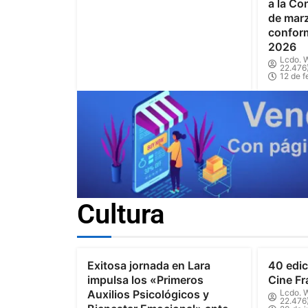
a la Co
de marz
confor
2026
Lcdo. W
22.476
12 de f
Cultura
Exitosa jornada en Lara
40 edic
impulsa los «Primeros
Cine Fr
Auxilios Psicológicos y
Lcdo. W
22.476