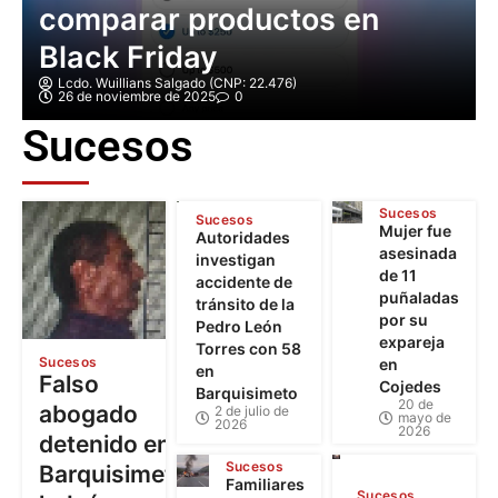
comparar productos en
Black Friday
Lcdo. Wuillians Salgado (CNP: 22.476)
26 de noviembre de 2025
0
Sucesos
Sucesos
Sucesos
Mujer fue
Autoridades
asesinada
investigan
de 11
accidente de
puñaladas
tránsito de la
por su
Pedro León
expareja
Torres con 58
Sucesos
en
en
Falso
Cojedes
Barquisimeto
20 de
abogado
2 de julio de
mayo de
2026
2026
detenido en
Sucesos
Barquisimeto:
Familiares
Sucesos