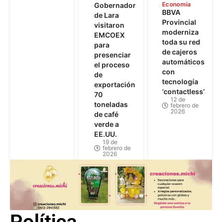
Economía
Gobernador
BBVA
de Lara
Provincial
visitaron
moderniza
EMCOEX
toda su red
para
de cajeros
presenciar
automáticos
el proceso
con
de
tecnología
exportación
‘contactless’
70
12 de
toneladas
febrero de
2026
de café
verde a
EE.UU.
19 de
febrero de
2026
Política