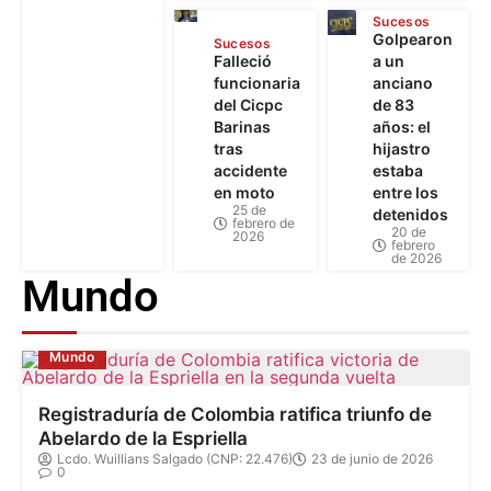
Sucesos
Golpearon
Sucesos
Falleció
a un
funcionaria
anciano
del Cicpc
de 83
Barinas
años: el
tras
hijastro
accidente
estaba
en moto
entre los
25 de
detenidos
febrero de
20 de
2026
febrero
de 2026
Mundo
Mundo
Registraduría de Colombia ratifica triunfo de
Abelardo de la Espriella
Lcdo. Wuillians Salgado (CNP: 22.476)
23 de junio de 2026
0