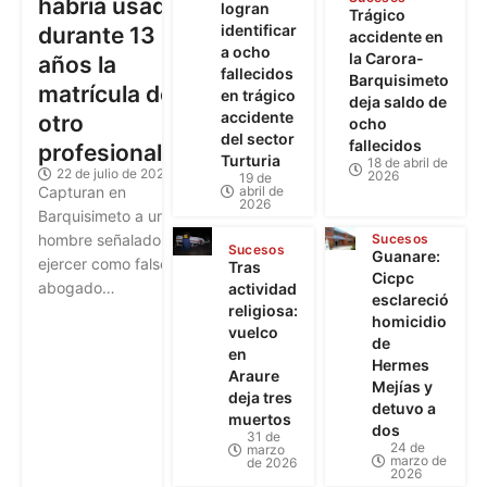
habría usado
logran
Trágico
identificar
durante 13
accidente en
a ocho
la Carora-
años la
fallecidos
Barquisimeto
matrícula de
en trágico
deja saldo de
accidente
otro
ocho
del sector
fallecidos
profesional
Turturia
18 de abril de
22 de julio de 2026
2026
19 de
abril de
Capturan en
2026
Barquisimeto a un
Sucesos
hombre señalado de
Sucesos
Guanare:
ejercer como falso
Tras
Cicpc
abogado…
actividad
esclareció
religiosa:
homicidio
vuelco
de
en
Hermes
Araure
Mejías y
deja tres
detuvo a
muertos
dos
31 de
24 de
marzo
marzo de
de 2026
2026