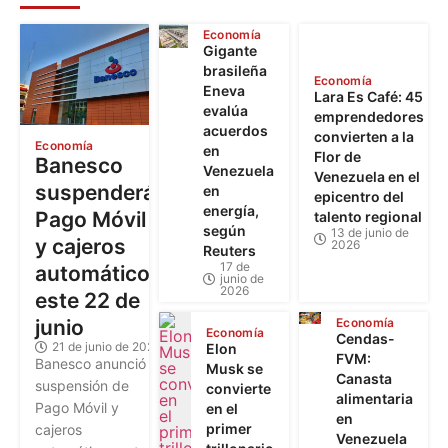
Economía
Gigante
brasileña
Economía
Eneva
Lara Es Café: 45
evalúa
emprendedores
acuerdos
convierten a la
Economía
en
Flor de
Banesco
Venezuela
Venezuela en el
suspenderá
en
epicentro del
energía,
Pago Móvil
talento regional
según
13 de junio de
y cajeros
2026
Reuters
17 de
automáticos
junio de
2026
este 22 de
junio
Economía
Economía
Cendas-
21 de junio de 2026
Elon
FVM:
Banesco anunció la
Musk se
Canasta
suspensión de
convierte
alimentaria
Pago Móvil y
en el
en
primer
cajeros
Venezuela