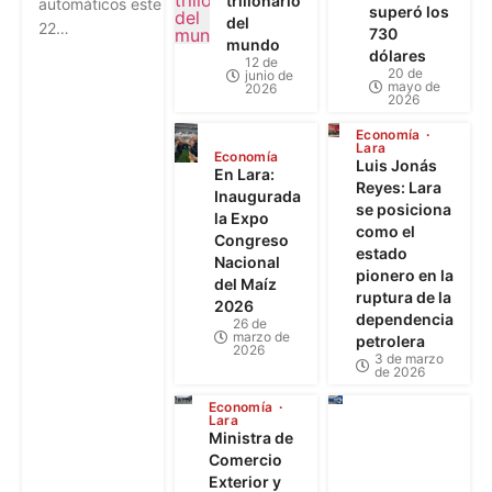
trillonario
automáticos este
superó los
del
22…
730
mundo
dólares
12 de
20 de
junio de
mayo de
2026
2026
Economía
Lara
Economía
Luis Jonás
En Lara:
Reyes: Lara
Inaugurada
se posiciona
la Expo
como el
Congreso
estado
Nacional
pionero en la
del Maíz
ruptura de la
2026
dependencia
26 de
marzo de
petrolera
2026
3 de marzo
de 2026
Economía
Lara
Ministra de
Comercio
Exterior y