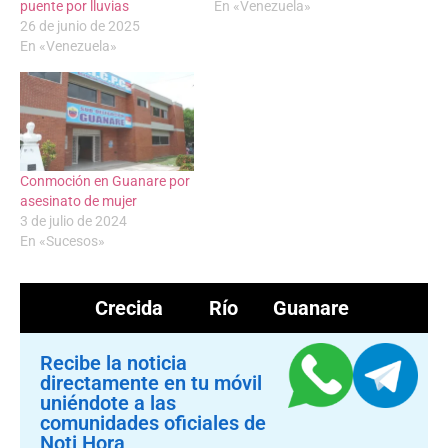
puente por lluvias
En «Venezuela»
26 de junio de 2025
En «Venezuela»
Conmoción en Guanare por
asesinato de mujer
3 de julio de 2024
En «Sucesos»
Crecida
Río Guanare
Recibe la noticia
directamente en tu móvil
uniéndote a las
comunidades oficiales de
Noti Hora