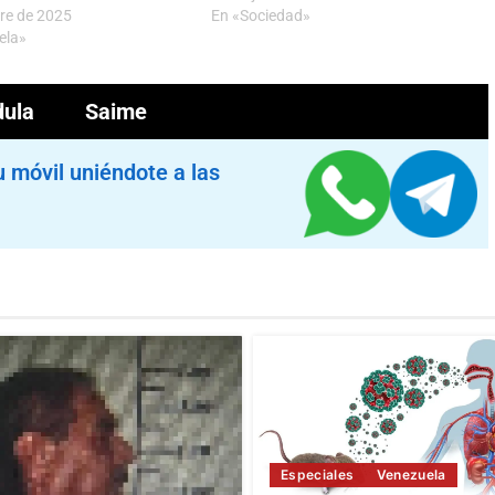
re de 2025
En «Sociedad»
ela»
ula
Saime
u móvil uniéndote a las
Especiales
Venezuela