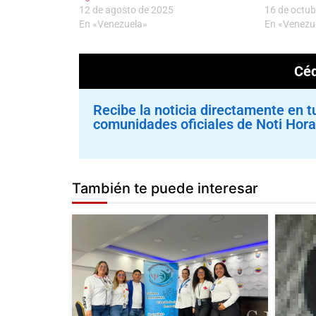
12 de agosto de 2025
16 de octub
En «Venezuela»
En «Venezu
Céd
Recibe la noticia directamente en t
comunidades oficiales de Noti Hora
También te puede interesar