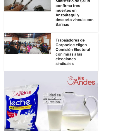
Ministerio de Salud
confirma tres
muertes en
Anzoátegui y
descarta vínculo con
Barinas
Trabajadores de
Corpoelec eligen
Comisión Electoral
con miras a las
elecciones
sindicales