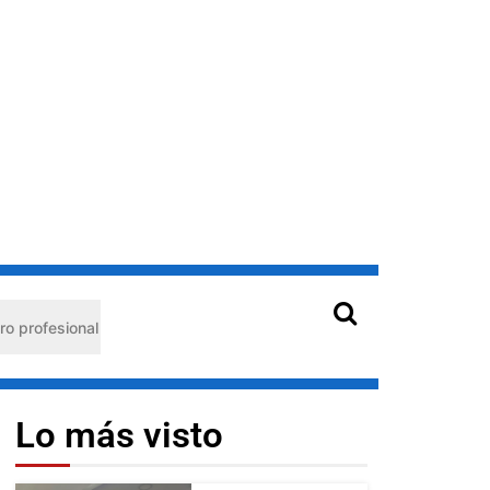
nal
Hantavirus en Venezuela: claves de prevención para
Lo más visto