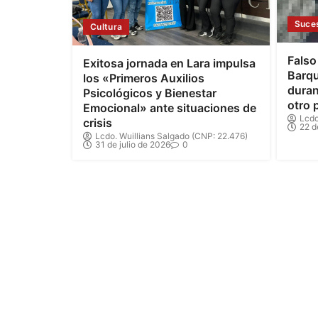
Suce
Cultura
Falso
Exitosa jornada en Lara impulsa
Barqu
los «Primeros Auxilios
duran
Psicológicos y Bienestar
otro 
Emocional» ante situaciones de
Lcdo
crisis
22 d
Lcdo. Wuillians Salgado (CNP: 22.476)
31 de julio de 2026
0