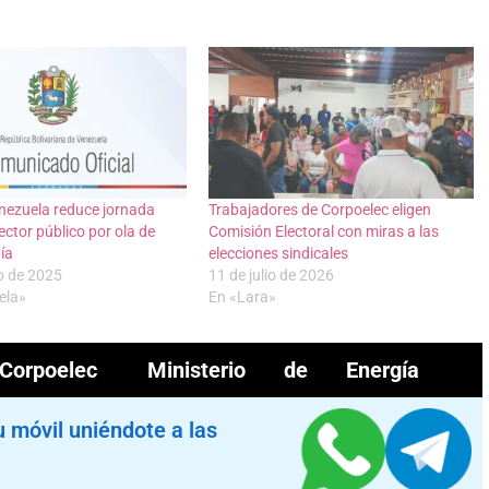
nezuela reduce jornada
Trabajadores de Corpoelec eligen
ector público por ola de
Comisión Electoral con miras a las
uía
elecciones sindicales
o de 2025
11 de julio de 2026
ela»
En «Lara»
Corpoelec
Ministerio de Energía
u móvil uniéndote a las