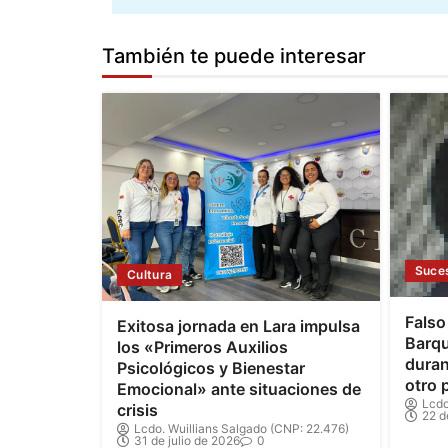
También te puede interesar
Suce
Cultura
Falso
Exitosa jornada en Lara impulsa
Barqu
los «Primeros Auxilios
duran
Psicológicos y Bienestar
otro 
Emocional» ante situaciones de
Lcdo
crisis
22 d
Lcdo. Wuillians Salgado (CNP: 22.476)
31 de julio de 2026
0