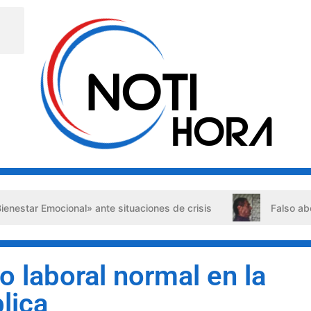
Emocional» ante situaciones de crisis
Falso abogado det
o laboral normal en la
lica