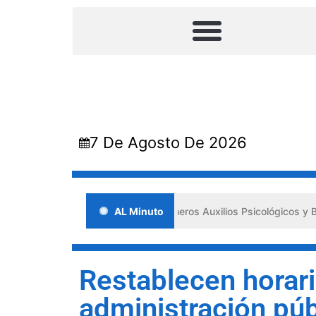
7 De Agosto De 2026
ada en Lara impulsa los «Primeros Auxilios Psicológicos y Bienestar 
AL Minuto
Restablecen horari
administración púb