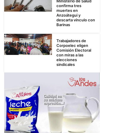
Ministerio de Salud
confirma tres
muertes en
Anzoátegui y
descarta vínculo con
Barinas
Trabajadores de
Corpoelec eligen
Comisión Electoral
con miras a las
elecciones
sindicales