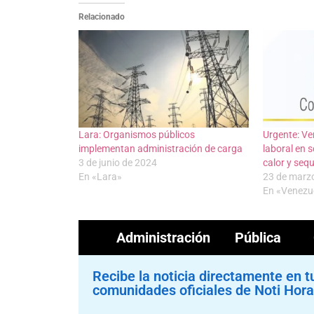
Relacionado
Lara: Organismos públicos
Urgente: Ve
implementan administración de carga
laboral en s
3 de junio de 2024
calor y seq
En «Lara»
23 de marz
En «Venezu
Administración Pública
Recibe la noticia directamente en t
comunidades oficiales de Noti Hora