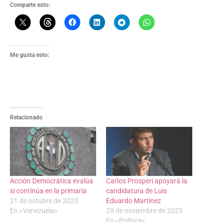
Comparte esto:
Me gusta esto:
Relacionado
Acción Democrática evalúa
Carlos Prosperi apoyará la
si continúa en la primaria
candidatura de Luis
21 de octubre de 2023
Eduardo Martínez
En «Venezuela»
29 de noviembre de 2023
En «Política»