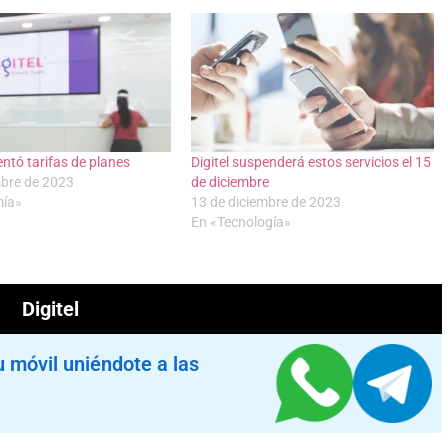
entó tarifas de planes
Digitel suspenderá estos servicios el 15
mbre de 2023
de diciembre
mía»
13 de diciembre de 2023
En «Tecnología»
Digitel
u móvil uniéndote a las