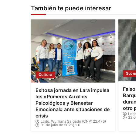
También te puede interesar
Suce
Cultura
Falso
Exitosa jornada en Lara impulsa
Barqu
los «Primeros Auxilios
duran
Psicológicos y Bienestar
otro 
Emocional» ante situaciones de
Lcdo
crisis
22 d
Lcdo. Wuillians Salgado (CNP: 22.476)
31 de julio de 2026
0