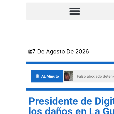
7 De Agosto De 2026
situaciones de crisis
AL Minuto
Falso abogado detenido en Barquis
Presidente de Digi
los daños en La G