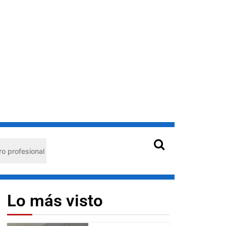
al
Hantavirus en Venezuela: claves de prevención para 
Lo más visto