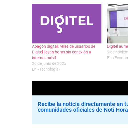
Apagón digital: Miles de usuarios de
Digitel aum
Digitel llevan horas sin conexión a
2 de novie
internet móvil
En «Econo
26 de junio de 2025
En «Tecnología»
Recibe la noticia directamente en t
comunidades oficiales de Noti Hora