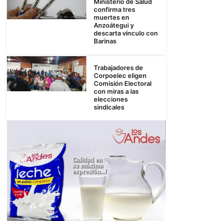
Ministerio de Salud
confirma tres
muertes en
Anzoátegui y
descarta vínculo con
Barinas
Trabajadores de
Corpoelec eligen
Comisión Electoral
con miras a las
elecciones
sindicales