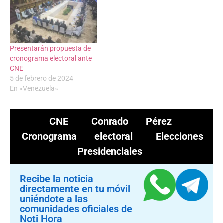
Presentarán propuesta de
cronograma electoral ante
CNE
5 de febrero de 2024
En «Venezuela»
CNE
Conrado Pérez
Cronograma electoral
Elecciones
Presidenciales
Recibe la noticia
directamente en tu móvil
uniéndote a las
comunidades oficiales de
Noti Hora