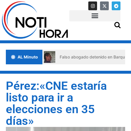
 de crisis
AL Minuto
Falso abogado detenido en Barquisimeto: habr
Pérez:«CNE estaría
listo para ir a
elecciones en 35
días»