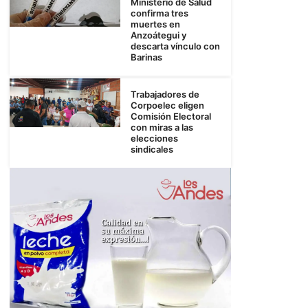
Ministerio de Salud
confirma tres
muertes en
Anzoátegui y
descarta vínculo con
Barinas
Trabajadores de
Corpoelec eligen
Comisión Electoral
con miras a las
elecciones
sindicales