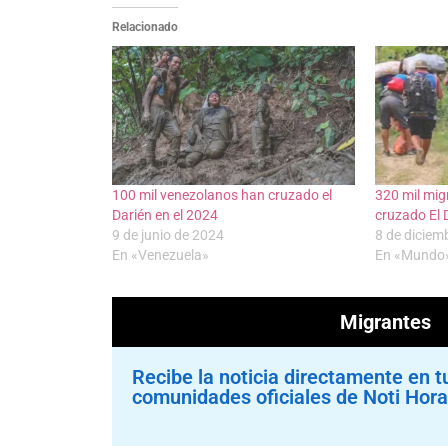
Relacionado
100 mil venezolanos han cruzado el
320 mil mi
Darién en el 2024
cruzado El 
9 de junio de 2024
8 de diciem
En «Venezuela»
En «Mundo
Migrantes
Recibe la noticia directamente en t
comunidades oficiales de Noti Hora