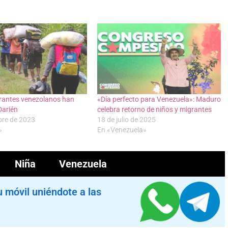
grantes venezolanos han
«Día perfecto para Venezuela»: Maduro
Darién
celebra retorno de niños y migrantes
bre de 2023
18 de julio de 2025
»
En «Venezuela»
Niña
Venezuela
u móvil uniéndote a las