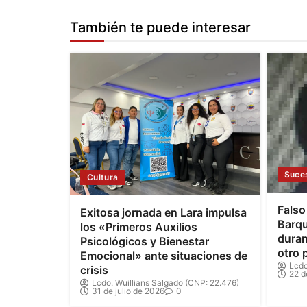
También te puede interesar
Suce
Cultura
Falso
Exitosa jornada en Lara impulsa
Barqu
los «Primeros Auxilios
duran
Psicológicos y Bienestar
otro 
Emocional» ante situaciones de
Lcdo
crisis
22 d
Lcdo. Wuillians Salgado (CNP: 22.476)
31 de julio de 2026
0