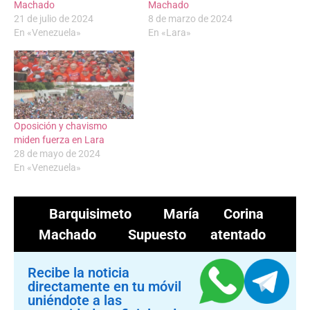
Machado
Machado
21 de julio de 2024
8 de marzo de 2024
En «Venezuela»
En «Lara»
Oposición y chavismo
miden fuerza en Lara
28 de mayo de 2024
En «Venezuela»
Barquisimeto
María Corina
Machado
Supuesto atentado
Recibe la noticia
directamente en tu móvil
uniéndote a las