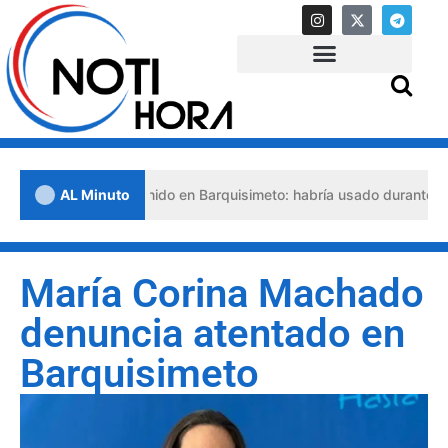
bogado detenido en Barquisimeto: habría usado durante 13 años la ma
AL Minuto
María Corina Machado
denuncia atentado en
Barquisimeto