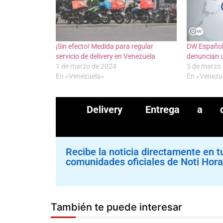
¡Sin efecto! Medida para regular
DW Español 
servicio de delivery en Venezuela
denuncian 
1 de marzo de 2024
5 de marzo
En «Venezuela»
En «Venezu
Delivery
Entrega a do
Recibe la noticia directamente en t
comunidades oficiales de Noti Hora
También te puede interesar