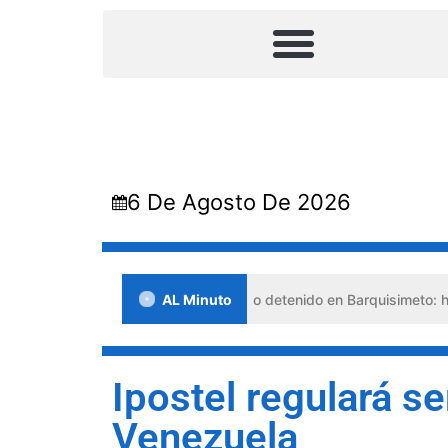
6 De Agosto De 2026
Falso abogado detenido en Barquisimeto: habría usado 
AL Minuto
Ipostel regulará se
Venezuela