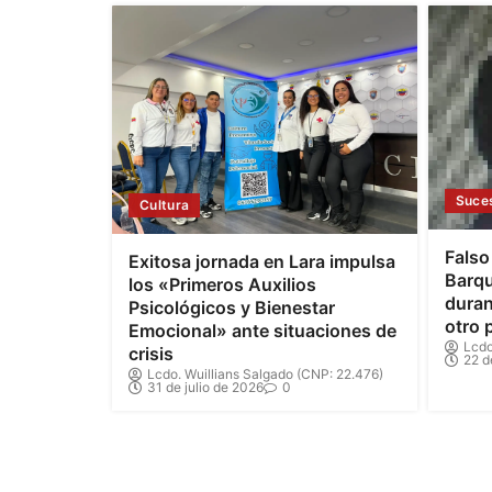
Suce
Cultura
Falso
Exitosa jornada en Lara impulsa
Barqu
los «Primeros Auxilios
duran
Psicológicos y Bienestar
otro 
Emocional» ante situaciones de
Lcdo
crisis
22 d
Lcdo. Wuillians Salgado (CNP: 22.476)
31 de julio de 2026
0