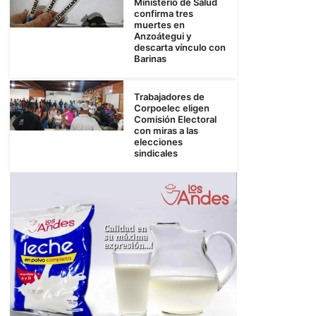
Ministerio de Salud
confirma tres
muertes en
Anzoátegui y
descarta vínculo con
Barinas
Trabajadores de
Corpoelec eligen
Comisión Electoral
con miras a las
elecciones
sindicales