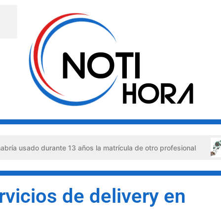
durante 13 años la matrícula de otro profesional
Hantav
rvicios de delivery en