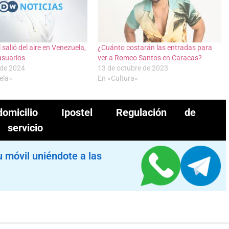
salió del aire en Venezuela,
¿Cuánto costarán las entradas para
usuarios
ver a Romeo Santos en Caracas?
 de 2024
13 de octubre de 2023
ela»
En «Cultura»
micilio
Ipostel
Regulación de
servicio
u móvil uniéndote a las