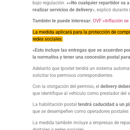
bajo regulación.
«
«
No cualquier repartidor va 
realizar servicios de delivery
», explicó durante 
También te puede interesar:
OVF:«Inflación se
La medida aplicará para la protección de compr
redes sociales.
«Esto incluye las entregas que se acuerden po
la normativa y tener una concesión postal para
Adelantó que Ipostel tendrá un
sistema automati
solicitar los permisos correspondientes.
Con la otorgación del permiso, el
delivery deber
que identifique al vehículo como prestador del s
La habilitación postal
tendrá caducidad a un p
que se desempeñen como operadores postales pri
La medida también incluye a empresas de repar
digitales o redes sociales.