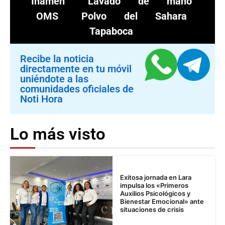
Inameh
Lavado de mano
OMS
Polvo del Sahara
Tapaboca
Recibe la noticia
directamente en tu móvil
uniéndote a las
comunidades oficiales de
Noti Hora
Lo más visto
Exitosa jornada en Lara
impulsa los «Primeros
Auxilios Psicológicos y
Bienestar Emocional» ante
situaciones de crisis