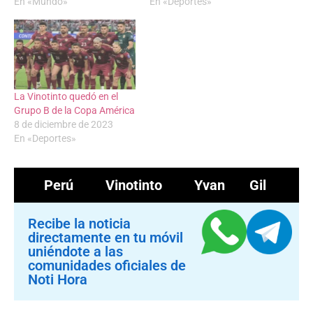
En «Mundo»
En «Deportes»
La Vinotinto quedó en el
Grupo B de la Copa América
8 de diciembre de 2023
En «Deportes»
Perú
Vinotinto
Yvan Gil
Recibe la noticia
directamente en tu móvil
uniéndote a las
comunidades oficiales de
Noti Hora