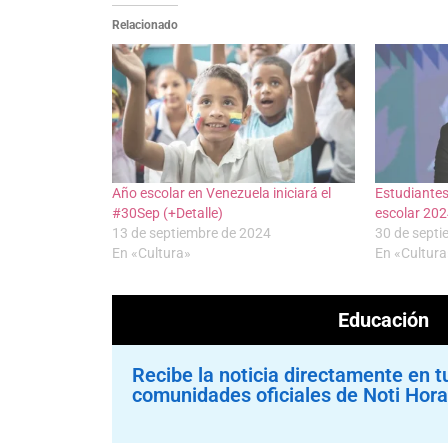
Relacionado
Año escolar en Venezuela iniciará el
Estudiantes
#30Sep (+Detalle)
escolar 20
13 de septiembre de 2024
30 de sept
En «Cultura»
En «Cultura
Educación
Recibe la noticia directamente en t
comunidades oficiales de Noti Hora