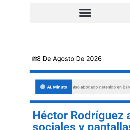
8 De Agosto De 2026
iones de crisis
AL Minuto
Falso abogado detenido en Barquisimeto:
Héctor Rodríguez a
sociales y pantall