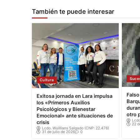
También te puede interesar
Suce
Cultura
Falso
Exitosa jornada en Lara impulsa
Barqu
los «Primeros Auxilios
duran
Psicológicos y Bienestar
otro 
Emocional» ante situaciones de
Lcdo
crisis
22 d
Lcdo. Wuillians Salgado (CNP: 22.476)
31 de julio de 2026
0