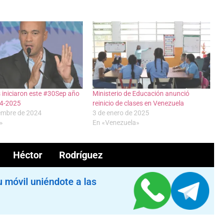
 iniciaron este #30Sep año
Ministerio de Educación anunció
24-2025
reinicio de clases en Venezuela
iembre de 2024
3 de enero de 2025
»
En «Venezuela»
Héctor Rodríguez
u móvil uniéndote a las