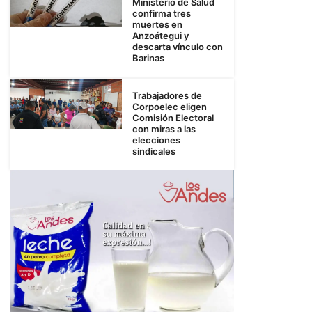
Ministerio de Salud
confirma tres
muertes en
Anzoátegui y
descarta vínculo con
Barinas
Trabajadores de
Corpoelec eligen
Comisión Electoral
con miras a las
elecciones
sindicales