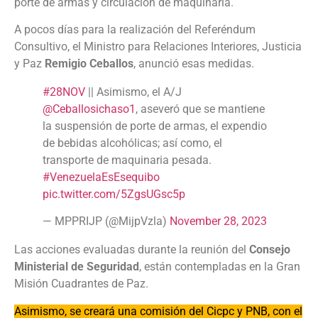
porte de armas y circulación de maquinaria.
A pocos días para la realización del Referéndum
Consultivo, el Ministro para Relaciones Interiores, Justicia
y Paz
Remigio Ceballos
, anunció esas medidas.
#28NOV
|| Asimismo, el A/J
@Ceballosichaso1
, aseveró que se mantiene
la suspensión de porte de armas, el expendio
de bebidas alcohólicas; así como, el
transporte de maquinaria pesada.
#VenezuelaEsEsequibo
pic.twitter.com/5ZgsUGsc5p
— MPPRIJP (@MijpVzla)
November 28, 2023
Las acciones evaluadas durante la reunión del
Consejo
Ministerial de Seguridad
, están contempladas en la Gran
Misión Cuadrantes de Paz.
Asimismo, se creará una comisión del Cicpc y PNB, con el