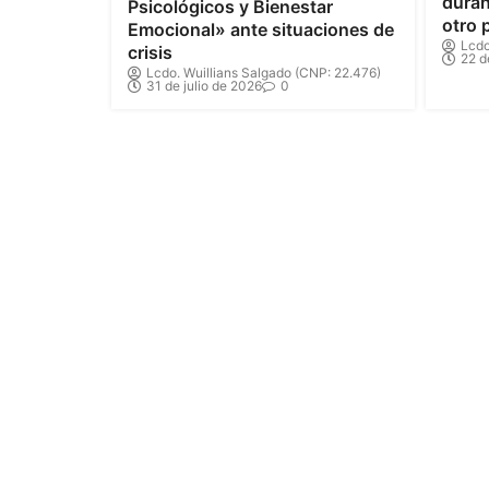
duran
Psicológicos y Bienestar
otro 
Emocional» ante situaciones de
Lcdo
crisis
22 d
Lcdo. Wuillians Salgado (CNP: 22.476)
31 de julio de 2026
0