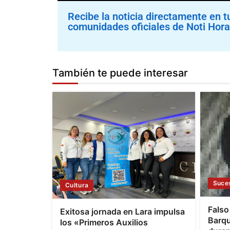
Recibe la noticia directamente en t
comunidades oficiales de Noti Hora
También te puede interesar
Suce
Cultura
Falso
Exitosa jornada en Lara impulsa
Barqu
los «Primeros Auxilios