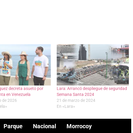
guez decreta asueto por
Lara: Arrancó despliegue de seguridad
ta en Venezuela
Semana Santa 2024
o de 2026
21 de marzo de 2024
ela»
En «Lara»
Parque Nacional Morrocoy