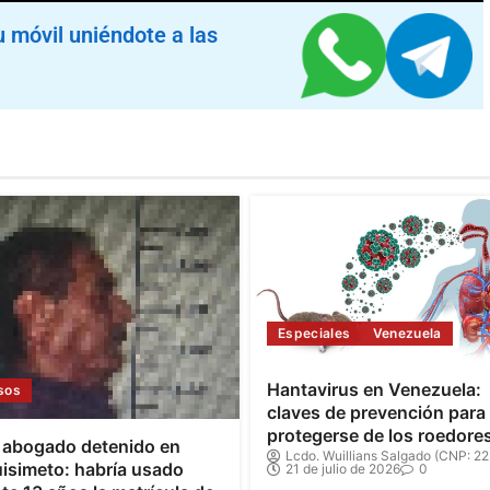
u móvil uniéndote a las
Especiales
Venezuela
Hantavirus en Venezuela:
sos
claves de prevención para
protegerse de los roedore
 abogado detenido en
Lcdo. Wuillians Salgado (CNP: 22
isimeto: habría usado
21 de julio de 2026
0