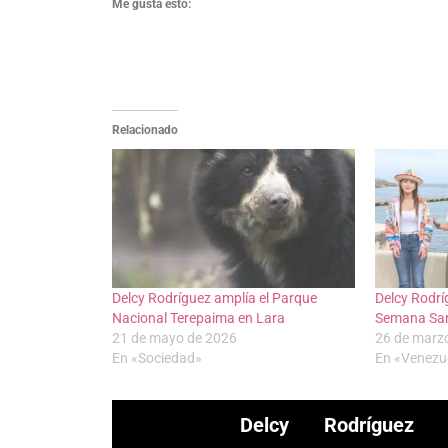
Me gusta esto:
Relacionado
Delcy Rodríguez amplía el Parque
Delcy Rodrí
Nacional Terepaima en Lara
Semana San
21 de mayo de 2026
26 de marz
En «Sociedad»
En «Venezu
Delcy Rodríguez