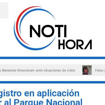
 Emocional» ante situaciones de crisis
Falso abogado det
gistro en aplicación
r al Parque Nacional