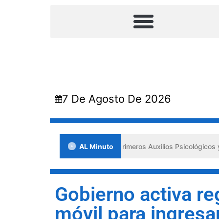
7 De Agosto De 2026
nada en Lara impulsa los «Primeros Auxilios Psicológicos y Bienestar
AL Minuto
Gobierno activa re
móvil para ingresa