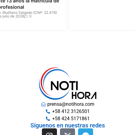
te 13 años la matrícula de
profesional
. Wuillians Salgado (CNP: 22.476)
e julio de 2026
0
prensa@notihora.com
+58 412 3126501
+58 424 5171861
Síguenos en nuestras redes