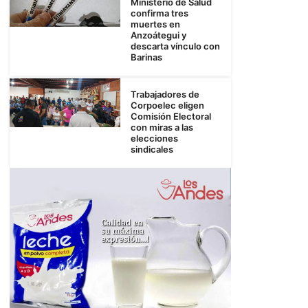
Ministerio de Salud
confirma tres
muertes en
Anzoátegui y
descarta vínculo con
Barinas
Trabajadores de
Corpoelec eligen
Comisión Electoral
con miras a las
elecciones
sindicales