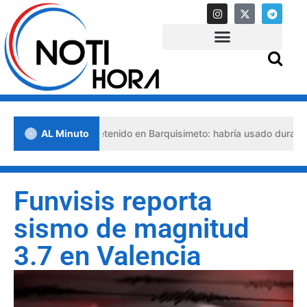
so abogado detenido en Barquisimeto: habría usado durante 13 años l
AL Minuto
Funvisis reporta
sismo de magnitud
3.7 en Valencia