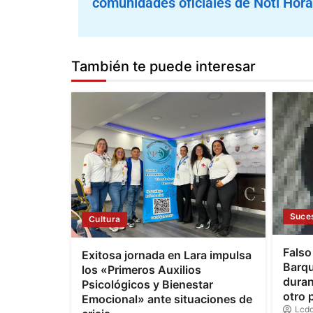
comunidades oficiales de Noti Hora
También te puede interesar
Suce
Cultura
Falso
Exitosa jornada en Lara impulsa
Barqu
los «Primeros Auxilios
duran
Psicológicos y Bienestar
otro 
Emocional» ante situaciones de
Lcdo