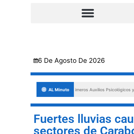
6 De Agosto De 2026
nada en Lara impulsa los «Primeros Auxilios Psicológicos y Bienestar
AL Minuto
Fuertes lluvias ca
sectores de Carab