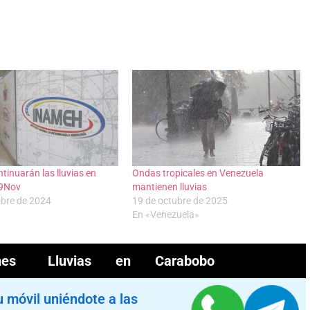
tinuarán las lluvias en
Ondas tropicales en Venezuela
#9Nov
mantienen lluvias
mbre de 2024
19 de octubre de 2025
En «Venezuela»
nes
Lluvias en Carabobo
u móvil uniéndote a las