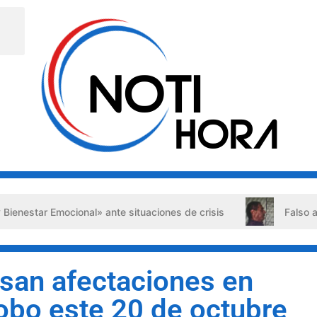
 Emocional» ante situaciones de crisis
Falso abogado det
usan afectaciones en
obo este 20 de octubre