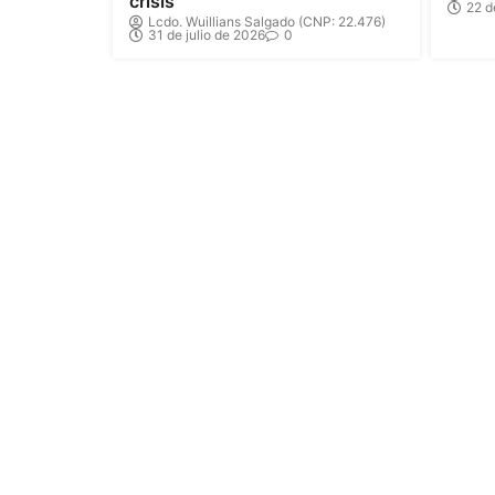
crisis
22 d
Lcdo. Wuillians Salgado (CNP: 22.476)
31 de julio de 2026
0