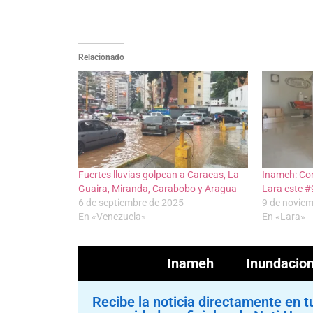
Relacionado
Fuertes lluvias golpean a Caracas, La
Inameh: Con
Guaira, Miranda, Carabobo y Aragua
Lara este 
6 de septiembre de 2025
9 de novie
En «Venezuela»
En «Lara»
Inameh
Inundacio
Recibe la noticia directamente en t