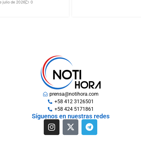
e julio de 2026
0
prensa@notihora.com
+58 412 3126501
+58 424 5171861
Síguenos en nuestras redes