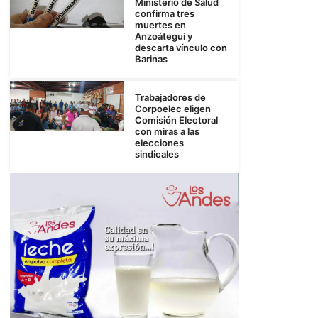
Ministerio de Salud
confirma tres
muertes en
Anzoátegui y
descarta vínculo con
Barinas
Trabajadores de
Corpoelec eligen
Comisión Electoral
con miras a las
elecciones
sindicales