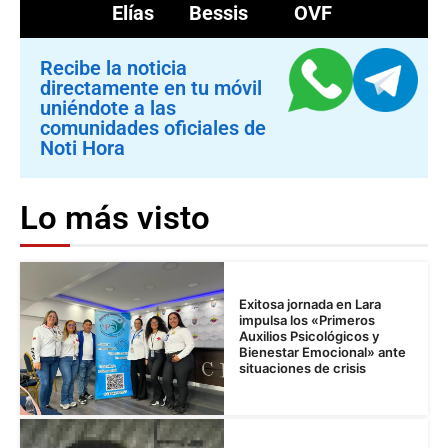
Elías Bessis
OVF
Recibe la noticia
directamente en tu móvil
uniéndote a las
comunidades oficiales de
Noti Hora
Lo más visto
Exitosa jornada en Lara
impulsa los «Primeros
Auxilios Psicológicos y
Bienestar Emocional» ante
situaciones de crisis