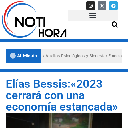
 los «Primeros Auxilios Psicológicos y Bienestar Emocional» ante sit
AL Minuto
Elías Bessis:«2023
cerrará con una
economía estancada»