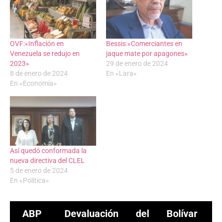
OVF:«Inflación en
Bessis:«Comerciantes en
Venezuela se redujo en
jaque mate por apagones»
2023»
29 de enero de 2024
8 de enero de 2024
En «Lara»
En «Economía»
Así quedó conformada la
nueva directiva del CLEL
5 de enero de 2024
En «Política»
ABP
Devaluación del Bolívar