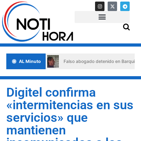
de crisis
AL Minuto
Falso abogado detenido en Barquisimeto: habrí
Digitel confirma
«intermitencias en sus
servicios» que
mantienen