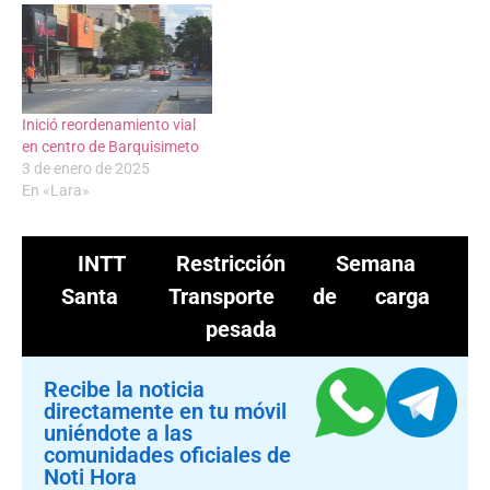
Inició reordenamiento vial
en centro de Barquisimeto
3 de enero de 2025
En «Lara»
INTT
Restricción
Semana
Santa
Transporte de carga
pesada
Recibe la noticia
directamente en tu móvil
uniéndote a las
comunidades oficiales de
Noti Hora