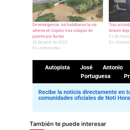
De emergencia: Así habilitaron la vía
Tras activid
alterna en Ospino tras colapso de
Araure deja
puente por lluvias
31 de marz
26 de junio de 2025
En «Suceso
En «Venezuela»
Autopista José Antonio
Portuguesa
P
Recibe la noticia directamente en t
comunidades oficiales de Noti Hora
También te puede interesar