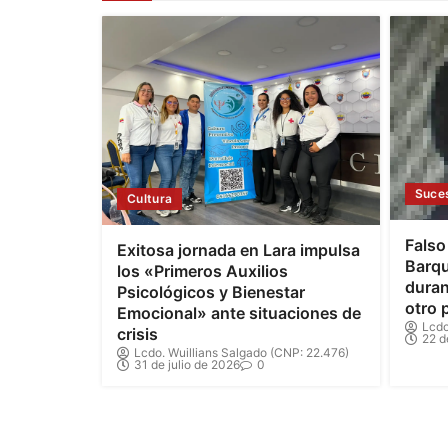
Suce
Cultura
Falso
Exitosa jornada en Lara impulsa
Barqu
los «Primeros Auxilios
duran
Psicológicos y Bienestar
otro 
Emocional» ante situaciones de
Lcdo
crisis
22 d
Lcdo. Wuillians Salgado (CNP: 22.476)
31 de julio de 2026
0