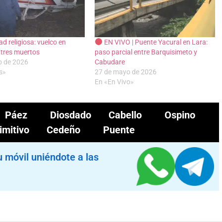
ad religiosa: vuelco en
EN VIVO | Puente Yacural en Lara:
 tres muertos
paso parcial entre Barquisimeto y
o de 2026
Cabudare
s»
27 de mayo de 2026
En «En Vivo»
 Páez
Diosdado Cabello
Ospino
rimitivo Cedeño
Puente
u móvil uniéndote a las