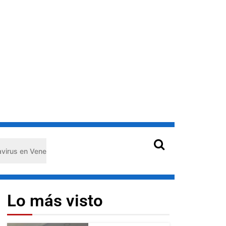
enezuela: claves de prevención para protegerse de los roedores
Lo más visto