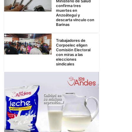
Ministerio de Salud
confirma tres
muertes en
Anzoátegui y
descarta vínculo con
Barinas
Trabajadores de
Corpoelec eligen
Comisión Electoral
con miras a las
elecciones
sindicales