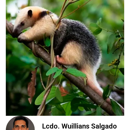
Lcdo. Wuillians Salgado