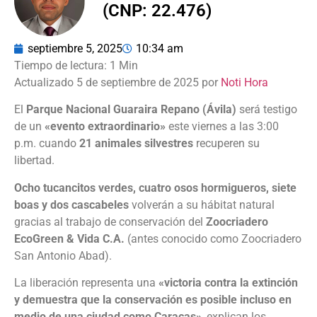
(CNP: 22.476)
septiembre 5, 2025
10:34 am
Actualizado 5 de septiembre de 2025 por
Noti Hora
El
Parque Nacional Guaraira Repano (Ávila)
será testigo
de un
«evento extraordinario»
este viernes a las 3:00
p.m. cuando
21 animales silvestres
recuperen su
libertad.
Ocho tucancitos verdes, cuatro osos hormigueros, siete
boas y dos cascabeles
volverán a su hábitat natural
gracias al trabajo de conservación del
Zoocriadero
EcoGreen & Vida C.A.
(antes conocido como Zoocriadero
San Antonio Abad).
La liberación representa una
«victoria contra la extinción
y demuestra que la conservación es posible incluso en
medio de una ciudad como Caracas»
, explican los