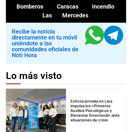
Bomberos
Caracas
Incendio
Las Mercedes
Recibe la noticia
directamente en tu móvil
uniéndote a las
comunidades oficiales de
Noti Hora
Lo más visto
Exitosa jornada en Lara
impulsa los «Primeros
Auxilios Psicológicos y
Bienestar Emocional» ante
situaciones de crisis